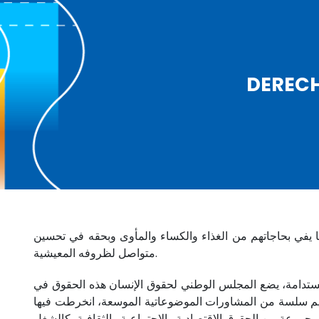
DEREC
 يفي بحاجاتهم من الغذاء والكساء والمأوى وبحقه في تحسين
متواصل لظروفه المعيشية.
 المستدامة، يضع المجلس الوطني لحقوق الإنسان هذه الحقوق في
ستراتيجية. في هذا المضمار، وتنزيلا لاستراتيجيته القائمة على مبدأ فعلية الحقوق، قام المجلس في عام 2019 بتنظيم سلسة من المشاورات الموضوعاتية الموسعة، انخرطت فيها
جموعة من الحقوق الاقتصادية والاجتماعية والثقافية، كالشغل