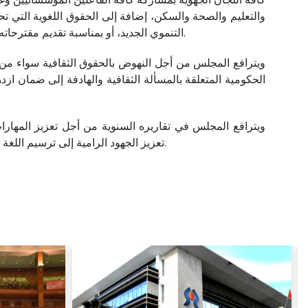
والتعليم والصحة والسكن، إضافة إلى الحقوق اللغوية التي تحظ
التنموي الجديد، أو بمناسبة تقديم مقترحاته وتوصياته من أجل تعزيز فعلية الحقوق في السياسات العمومية بُعَيدَ التصريح الحكومي أو بمناسبة إنجاز تقاريره السنوية والموضوعاتية.
ويترافع المجلس من أجل النهوض بالحقوق الثقافية سواء من خلا
الحكومية المتعلقة بالمسألة الثقافية والهادفة إلى ضمان ازد
ويترافع المجلس في تقاريره السنوية من أجل تعزيز المهارا
تعزيز الجهود الرامية إلى ترسيم اللغة الأمازيغية في المدارس والجامعات، وفي المحاكم، وباقي الإدارات العمومية، والحفاظ على التراث الأمازيغي في المغرب بشكل شامل.