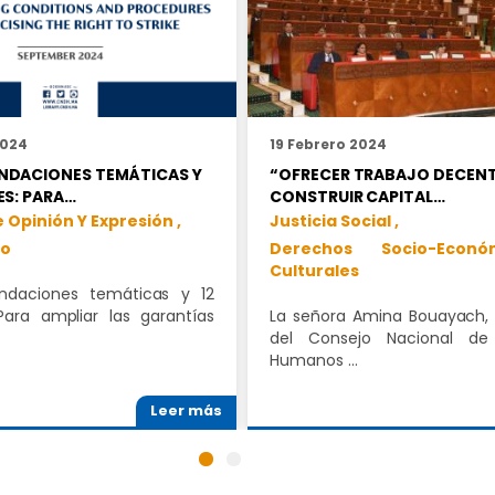
2024
19 Febrero 2024
NDACIONES TEMÁTICAS Y
“OFRECER TRABAJO DECENT
ES: PARA…
CONSTRUIR CAPITAL…
 Opinión Y Expresión ,
Justicia Social ,
o
Derechos Socio-Econ
Culturales
daciones temáticas y 12
Para ampliar las garantías
La señora Amina Bouayach, 
del Consejo Nacional de
Humanos …
Leer más