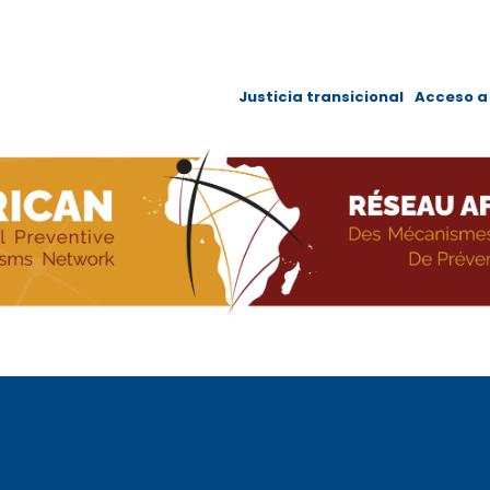
Navigation
Justicia transicional
Acceso a 
principale
Skip
to
main
content