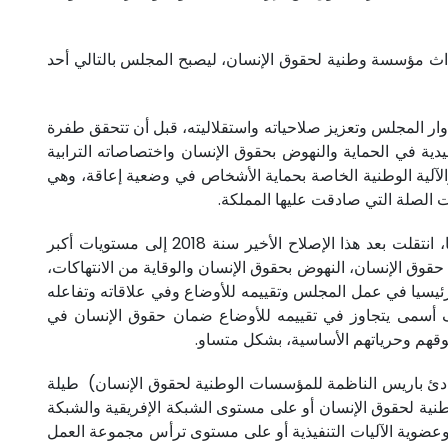
مغرب أن يكون من الدول السباقة لإحداث مؤسسة وطنية لحقوق الإنسان، ليصبح المجلس بالتالي أحد
دوار المجلس وتعزيز صلاحياته واستقلاليته، قبل أن تتحقق طفرة
ة إلى اختصاصاته التقليدية في الحماية والنهوض بحقوق الإنسان واختصاصاته الترابية
 والآلية الوطنية الخاصة بحماية الأشخاص في وضعية إعاقة، وهي
ت الصلة التي صادقت عليها المملكة.
زخم هذا المسار الحافل مكن المؤسسة من بلورة مقاربات واستراتيجيات متجددة في مجال حماية حقوق الإنسان والنهوض بها، انتقلت بعد هذا الإصلاح الأخير سنة 2018 إلى مستويات أكبر
اثية (Tripple P) تقوم على ثلاث ركائز أساسية: حماية حقوق الإنسان، النهوض بحقوق الإنسان والوقاية من الانتهاكات،
رئيسيا في عمل المجلس وتقييمه للأوضاع وفي علاقاته وتفاعله
ف أسمى يتجاوز في تقييمه للأوضاع ضمان حقوق الإنسان في
قوقهم وحرياتهم الأساسية، بشكل متساو.
ادئ باريس الناظمة للمؤسسات الوطنية لحقوق الإنسان) طيلة
نية لحقوق الإنسان أو على مستوى الشبكة الإفريقية والشبكة
عضوية الآليات التنفيذية أو على مستوى ترأس مجموعة العمل