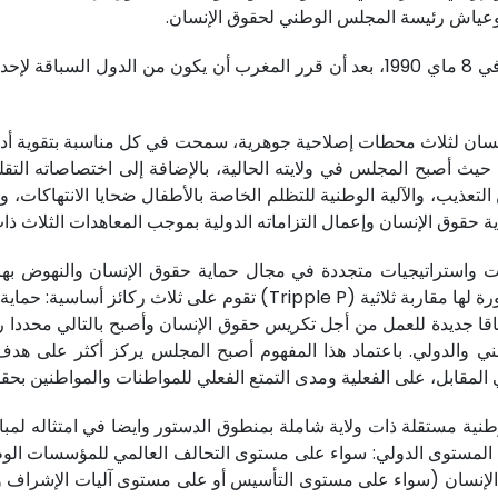
بوعياش رئيسة المجلس الوطني لحقوق الإنسان.
مسار انطلق بإحداث المجلس الاستشاري لحقوق الإنسان في 8 ماي 1990، بعد أن قرر ال
قوق الإنسان لثلاث محطات إصلاحية جوهرية، سمحت في كل مناسبة بتقوية أ
لى مستوى الاختصاصات الأساسية للمؤسسة في 2018، حيث أصبح المجلس في ولايته الحالية، بالإضاف
 التعذيب، والآلية الوطنية للتظلم الخاصة بالأطفال ضحايا الانتهاكات،
 حقوق الإنسان وإعمال التزاماته الدولية بموجب المعاهدات الثلاث ذا
وأشمل، خاصة مع تبني الجمعية العامة للمجلس في أول دورة لها مقاربة ثل
آفاقا جديدة للعمل من أجل تكريس حقوق الإنسان وأصبح بالتالي محددا 
ني والدولي. باعتماد هذا المفهوم أصبح المجلس يركز أكثر على هد
 المقابل، على الفعلية ومدى التمتع الفعلي للمواطنات والمواطنين بح
ة مستقلة ذات ولاية شاملة بمنطوق الدستور وايضا في امتثاله لمب
ى المستوى الدولي: سواء على مستوى التحالف العالمي للمؤسسات الوط
 الإنسان (سواء على مستوى التأسيس أو على مستوى آليات الإشراف و