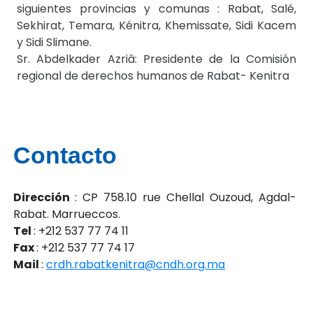
siguientes provincias y comunas : Rabat, Salé,
Sekhirat, Temara, Kénitra, Khemissate, Sidi Kacem
y Sidi Slimane.
Sr. Abdelkader Azriâ: Presidente de la Comisión
regional de derechos humanos de Rabat- Kenitra
Contacto
Dirección
: CP 758.10 rue Chellal Ouzoud, Agdal-
Rabat. Marrueccos.
Tel
: +212 537 77 74 11
Fax
: +212 537 77 74 17
Mail
:
crdh.rabatkenitra@cndh.org.ma