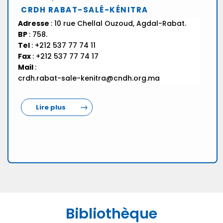
CRDH RABAT-SALÉ-KÉNITRA
Adresse
: 10 rue Chellal Ouzoud, Agdal-Rabat.
BP
: 758.
Tel
: +212 537 77 74 11
Fax
: +212 537 77 74 17
Mail
:
crdh.rabat-sale-kenitra@cndh.org.ma
Lire plus
Bibliothèque