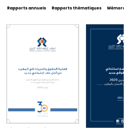
Rapports annuels
Rapports thématiques
Mémorand