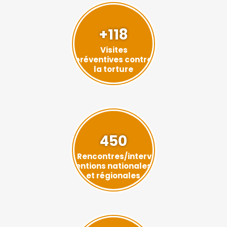
+118
Visites
préventives contre
la torture
450
Rencontres/interv
entions nationales
et régionales