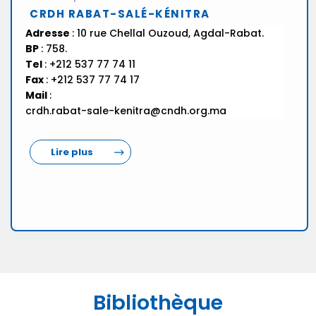
CRDH RABAT-SALÉ-KÉNITRA
Adresse
: 10 rue Chellal Ouzoud, Agdal-Rabat.
BP
: 758.
Tel
: +212 537 77 74 11
Fax
: +212 537 77 74 17
Mail
:
crdh.rabat-sale-kenitra@cndh.org.ma
Lire plus
Bibliothèque