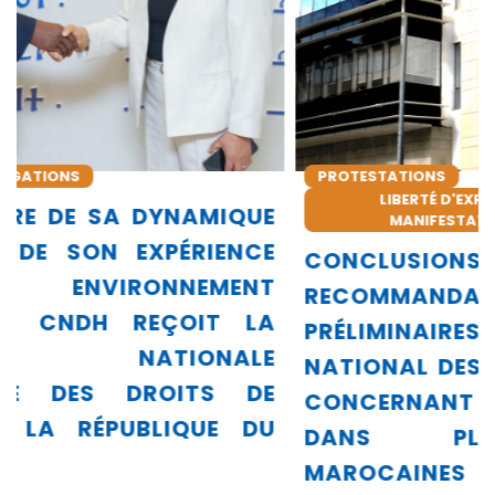
PROTESTATIONS
LIBERTÉ D'EXPRESSION, DE RÉUNION, DE
E
MANIFESTATION ET D'ASSOCIATION
E
CONCLUSIONS ET
T
RECOMMANDATIONS
A
PRÉLIMINAIRES DU CONSEIL
E
NATIONAL DES DROITS DE L’HOMME
E
CONCERNANT LES PROTESTATIONS
U
DANS PLUSIEURS VILLES
MAROCAINES