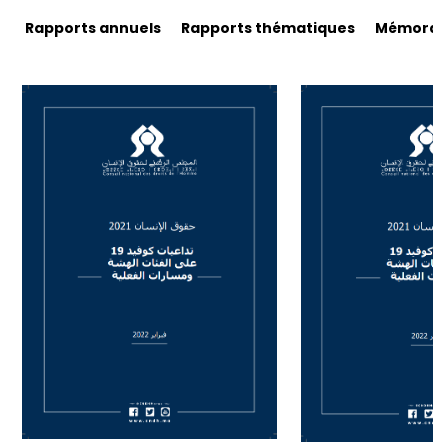
Rapports annuels
Rapports thématiques
Mémorand