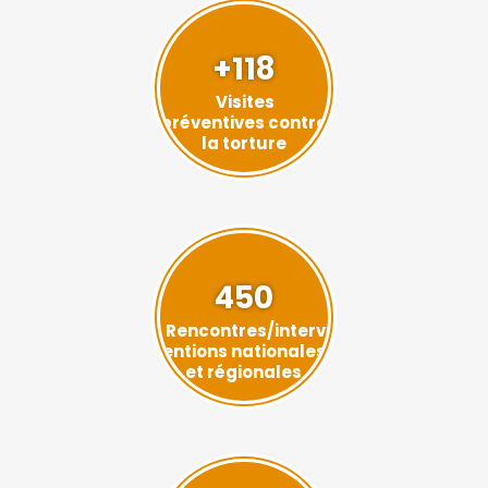
+118
Visites
préventives contre
la torture
450
Rencontres/interv
entions nationales
et régionales