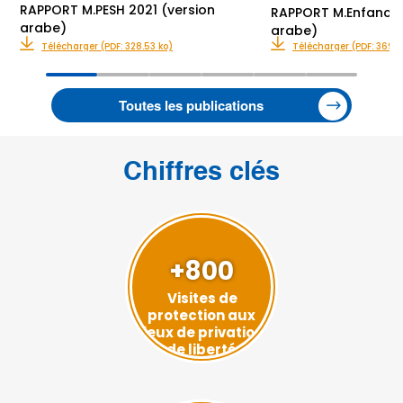
RAPPORT M.PESH 2021 (version
RAPPORT M.Enfance 
arabe)
arabe)
Télécharger (PDF: 328.53 ko)
Télécharger (PDF: 369.3
Toutes les publications
Chiffres clés
+800
Visites de
protection aux
lieux de privation
de liberté