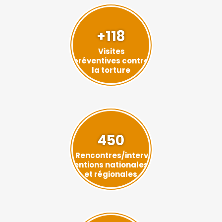
+118
Visites
préventives contre
la torture
450
Rencontres/interv
entions nationales
et régionales