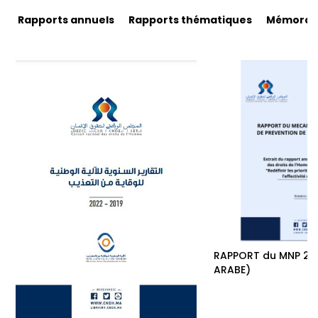
Rapports annuels
Rapports thématiques
Mémorand
RAPPORT du MNP 20
ARABE)