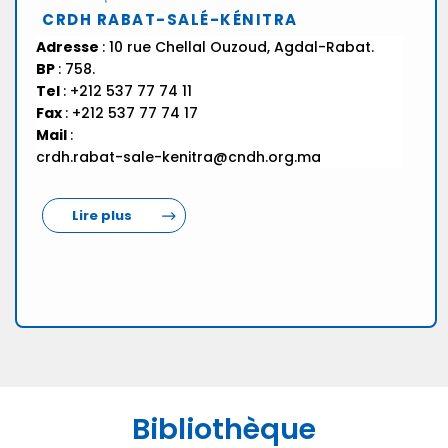
CRDH RABAT-SALÉ-KÉNITRA
Adresse
: 10 rue Chellal Ouzoud, Agdal-Rabat.
BP
: 758.
Tel
: +212 537 77 74 11
Fax
: +212 537 77 74 17
Mail
:
crdh.rabat-sale-kenitra@cndh.org.ma
Lire plus
Bibliothèque