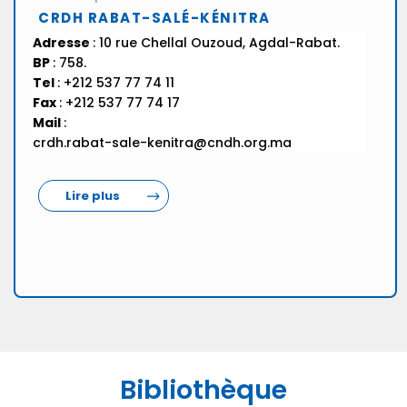
CRDH RABAT-SALÉ-KÉNITRA
Adresse
: 10 rue Chellal Ouzoud, Agdal-Rabat.
BP
: 758.
Tel
: +212 537 77 74 11
Fax
: +212 537 77 74 17
Mail
:
crdh.rabat-sale-kenitra@cndh.org.ma
Lire plus
Bibliothèque