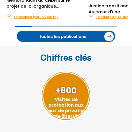
Mémorandum du CNDH sur le
Justice transitionne
projet de loi organique…
Au cœur d'une…
Télécharger (PDF: 722.616 ko)
Télécharger (PDF: 10288
Toutes les publications
Chiffres clés
+800
Visites de
protection aux
lieux de privation
de liberté