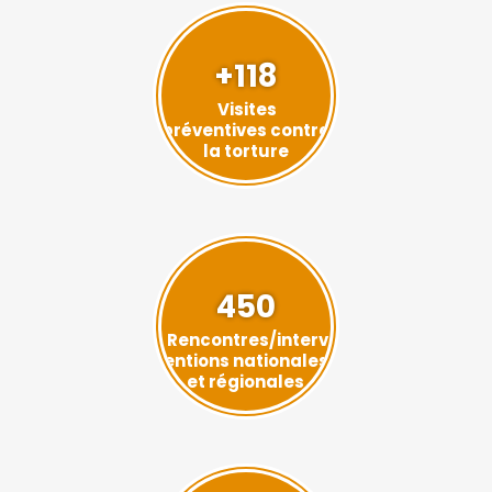
+118
Visites
préventives contre
la torture
450
Rencontres/interv
entions nationales
et régionales