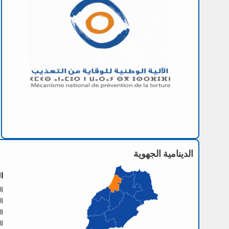
الدينامية الجهوية
ا
العنو
الها
الفا
ال