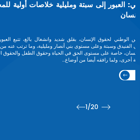
الأمم المتحدة تحتفي بآمنة بوعياش ضمن م
دولاً ومجتمعات
تكريم
في مبادرة تعكس الاعتراف الدولي بالقيادات النسائية ذات الأثر،
معرض صور يحتفي بـ75 امرأة من مختلف أنحاء العالم،
من بينهن السيدة آمنة بوعياش، رئيسة المجلس الوطني لحقوق 
المعرض75 سيدة / صورةسيدة مغربية…
اقرأ المزيد
1
/20