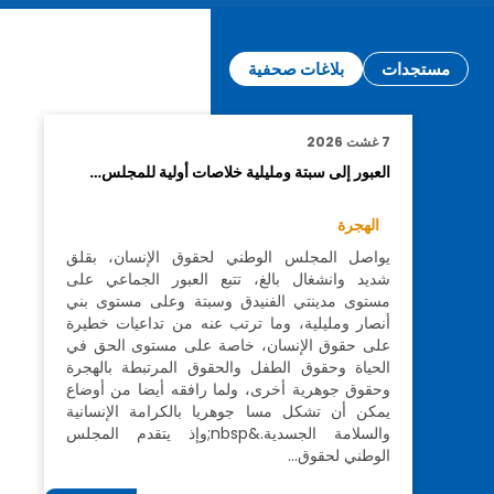
مستجدات
بلاغات صحفية
7 غشت 2026
العبور إلى سبتة ومليلية خلاصات أولية للمجلس…
الهجرة
يواصل المجلس الوطني لحقوق الإنسان، بقلق
شديد وانشغال بالغ، تتبع العبور الجماعي على
مستوى مدينتي الفنيدق وسبتة وعلى مستوى بني
أنصار ومليلية، وما ترتب عنه من تداعيات خطيرة
على حقوق الإنسان، خاصة على مستوى الحق في
الحياة وحقوق الطفل والحقوق المرتبطة بالهجرة
وحقوق جوهرية أخرى، ولما رافقه أيضا من أوضاع
يمكن أن تشكل مسا جوهريا بالكرامة الإنسانية
والسلامة الجسدية.&nbsp;وإذ يتقدم المجلس
الوطني لحقوق…