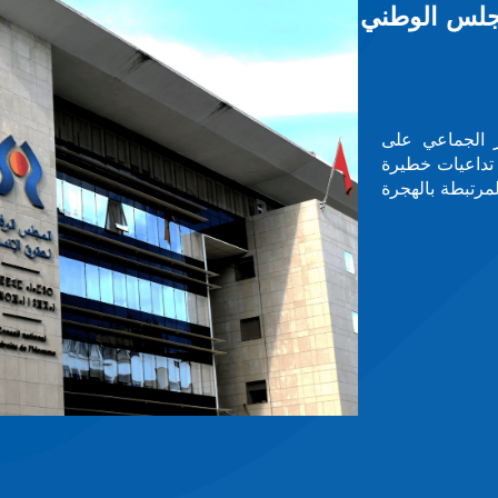
عرض عالمي لنساء يقدن
 يحتضن مقر الأمم المتحدة بجنيف
 تحت عنوان ”نساء يقدن دولاً ومجتمعات“،
الإنسان.— — —معطيات حول صور