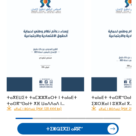
ⵜⴰⴳⴹⵡⵉⵜ ⵜⴰⵎⵣⵣⴳⴰⵔⵜ ⵏ ⵜⴰⵏⴰⴹⵜ
ⵜⴰⵏⴰⴹⵜ ⵜⴰⵙⴳⵯⵙⴰⵏⵜ 
ⵜⴰⵙⴳⵯⵙⴰⵏⵜ ⵅⴼ ⵡⴰⴷⴷⴰⴷ ⵏ…
ⵉⵣⵔⴼⴰⵏ ⵏ ⵓⴼⴳⴰⵏ ⴳ…
ⴰⴳⴰⵎ ⵏ ⵓⵙⴷⴰⵡ (PDF: 1211.444 ko)
ⴰⴳⴰⵎ ⵏ ⵓⵙⴷⴰⵡ (PDF: 2951
ⵜⵉⵥⵕⵉⴳⵉⵏ ⴰⴽⴽⵯ