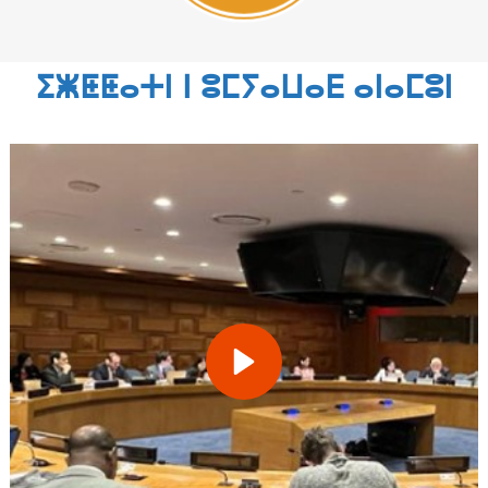
ⵉⵥⵟⵟⴰⵜⵏ ⵏ ⵓⵎⵢⴰⵡⴰⴹ ⴰⵏⴰⵎⵓⵏ