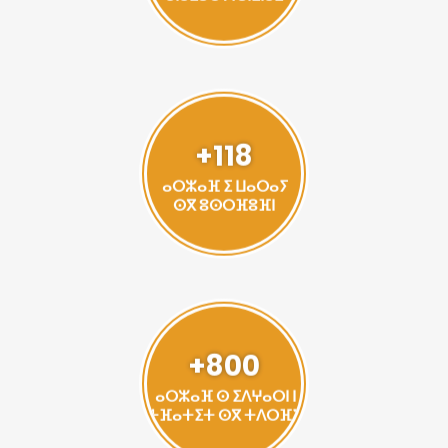
+118
ⴰⵔⵣⴰⴼ ⵉ ⵡⴰⵔⴰⵢ
ⵙⴳ ⵓⵙⵔⴼⵓⴼⵏ
+800
ⴰⵔⵣⴰⴼ ⵙ ⵉⴷⵖⴰⵔⵏ ⵏ
ⵜⴼⴰⵜⵉⵜ ⵙⴳ ⵜⴷⵔⴼⵉ