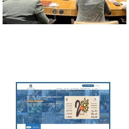
ⴰⵙⵉⵜⵏ ⵢⴰⴹⵏⵉⵏ