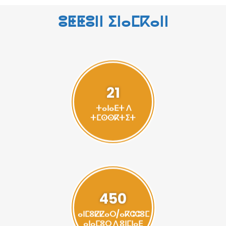
ⵓⵟⵟⵓⵏⵏ ⵉⵏⴰⵎⴽⴰⵏⵏ
21
ⵜⴰⵏⴰⴹⵜ ⴷ
ⵜⵎⵙⵙⴽⵜⵉⵜ
450
ⴰⵏⵎⵓⵇⵇⴰⵔ/ⴰⴽⵛⵛⵓⵎ
ⴰⵏⴰⵎⵓⵔ ⴷ ⵓⵏⵎⵏⴰⴹ