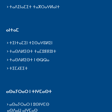
ⵜⴰⴷⵉⵏⴰⵎⵉⵜ ⵜⴰⴳⵔⴰⵖⵍⴰⵏⵜ
ⴰⵏⵜⴰⵎ
ⵜⵉⵏⵜⴰⵎⵉⵏ ⵜⵉⵙⴰⵖⵓⵍⵉⵏ
ⵜⴰⵙⴷⵍⵉⵙⵜ ⵜⴰⵎⵓⵟⵟⵓⵏⵜ
ⵜⴰⵙⴷⵍⵉⵙⵜ ⵏ ⴱⵕⵕⴰ
ⵜⵉⵎⵃⴹⵉⵜ
ⴰⵙⴰⵢⵔⴰⵔ ⵏ ⵜⵏⵖⵎⴰⵙⵜ
ⴰⵙⴰⵢⵔⴰⵔ ⵏ ⵓⵙⵏⵖⵎⵙ
ⴰⵙⴷⴰⵡ ⴰⵏⵖⵎⴰⵙ