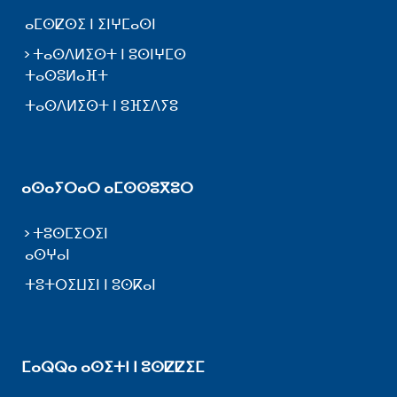
ⴰⵎⵙⵇⵙⵉ ⵏ ⵉⵏⵖⵎⴰⵙⵏ
ⵜⴰⵙⴷⵍⵉⵙⵜ ⵏ ⵓⵙⵏⵖⵎⵙ
ⵜⴰⵙⵓⵍⴰⴼⵜ
ⵜⴰⵙⴷⵍⵉⵙⵜ ⵏ ⵓⴼⵉⴷⵢⵓ
ⴰⵙⴰⵢⵔⴰⵔ ⴰⵎⵙⵙⵓⴳⵓⵔ
ⵜⵓⵙⵎⵉⵔⵉⵏ
ⴰⵙⵖⴰⵏ
ⵜⵓⵜⵔⵉⵡⵉⵏ ⵏ ⵓⵙⴽⴰⵏ
ⵎⴰⵕⵕⴰ ⴰⵙⵉⵜⵏ ⵏ ⵓⵙⵇⵇⵉⵎ