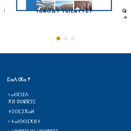
 ⵏ
ⵜⴰⵣⵔⴼⵜ ⵜⴰⵏⵎⵓⵜⵜⵉⵜ
ⵕⵕ
ⴰⵙ
ⵎⴰⴷ ⵏⴳⴰ ?
ⴰⵙⵎⵏⵉⴷ
ⵅⴼ ⵓⵙⵇⵇⵉⵎ
ⵜⵉⵙⵎⵉⴳⴰⵍ
ⵜⴰⵏⵙⵙⵉⵅⴼⵜ