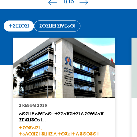
1
/15
ⵜⵉⵎⵉⵔⵉⵏ
ⵉⵙⵉⵡⴹⵏ ⵉⵏⵖⵎⴰⵙⵏ
2 ⴽⵟⵓⴱⵕ 2025
ⴰⵙⵉⵡⴹ ⴰⵏⵖⵎⴰⵙ : ⵜⵉⵢⴰⴼⵓⵜⵉⵏ ⴷ ⵉⵙⵖⵍⴰⴼ
ⵉⵎⵣⵡⵓⵔⴰ ⵏ…
ⵜⵉⵙⴽⴰⵏⵉⵏ ,
ⵜⴰⴷⵔⴼⵉ ⵏ ⵓⵡⵏⵏⵉ ⴷ ⵜⵙⴽⴰⵏⵜ ⴷ ⵓⵙⵔⵓⵙ ⵏ