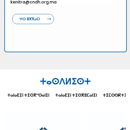
kenitra@cndh.org.ma
ⵖⵔ ⵓⴳⴳⴰⵔ
ⵜⴰⵙⴷⵍⵉⵙⵜ
ⵜⴰⵏⴰⴹⵉⵏ ⵜⵉⵙⴳⵯⵙⴰⵏⵉⵏ
ⵜⴰⵏⴰⴹⵉⵏ ⵜⵉⵙⴳⵓⵎⴰⵏⵉⵏ
ⵜⵉⵎⵙⵙⴽⵜⵉⵜⵉⵏ