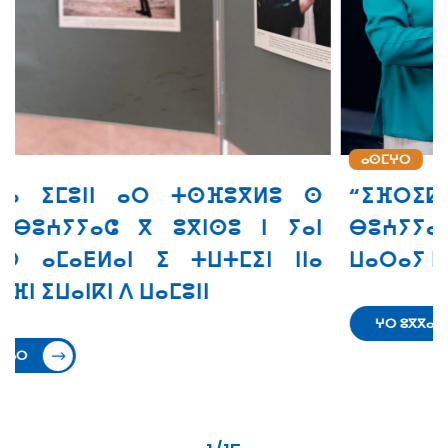
ⴰⵙⵎⵖⵔ
ⵙ
“ⵉⴼⵔⵉⵇⵢⴰ” ⴰⵔ ⵜⵙⵙⵎⵖⵓⵔ
ⵏ
ⴱⵓⵄⵢⵢⴰⵛ ⵙ ⵜⵓⵙⵏⵜ ⵉ ⵜⵣⵡⵉⵔⵜ ⵏⵏⵙ ⴳ
ⴰ
ⵡⴰⵔⴰⵢ ⵏ ⵓⵙⵔⴼⵓⴼⵏ
ⵖⵔ ⵓⴳⴳⴰⵔ