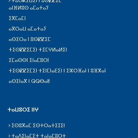
ⵜⵓⵚⴽⵉⵡⵉⵏ ⵏ ⵓⵙⵇⵇⵉⵎ
ⴰⵏⴼⵍⵓⵙ ⴰⵎⴰⵜⴰⵢ
ⵉⴳⵎⴰⵎⵏ
ⴰⴳⵔⴰⵡ ⴰⵎⴰⵜⴰⵢ
ⴰⵙⵉⵔⴰ ⵏ ⵓⵙⵇⵇⵉⵎ
ⵜⵉⵙⵇⵇⵉⵎⵉⵏ ⵜⵉⵎⵖⵍⴰⵍⵉⵏ
ⵉⵎⴰⵙⵙⵏ ⵉⵏⴰⵎⵓⵔⵏ
ⵜⵉⵙⵇⵇⵉⵎⵉⵏ ⵜⵉⵏⵎⵏⴰⴹⵉⵏ ⵏ ⵉⵣⵔⴼⴰⵏ ⵏ ⵓⴼⴳⴰⵏ
ⴰⵙⵉⵏⴰⴳ ⵏ ⵕⵕⴱⴰⵟ
ⵜⴰⵡⵓⵔⵉ ⵏⵏⵖ
ⵉⵙⵓⴳⴰⵎ ⵉⵙⵜⵔⴰⵜⵉⵊⵉⵏ
ⵜⴰⴷⵉⵏⴰⵎⵉⵜ ⵜⴰⵏⴰⵎⵓⵔⵜ