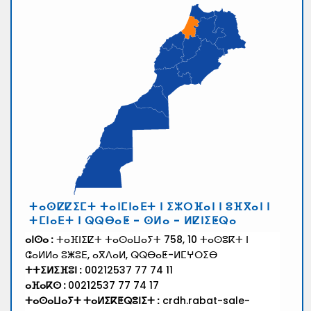
ⵜⴰⵙⵇⵇⵉⵎⵜ ⵜⴰⵏⵎⵏⴰⴹⵜ ⵏ ⵉⵣⵔⴼⴰⵏ ⵏ ⵓⴼⴳⴰⵏ ⵏ
ⵜⵎⵏⴰⴹⵜ ⵏ ⵕⵕⴱⴰⵟ - ⵙⵍⴰ - ⵍⵇⵏⵉⵟⵕⴰ
ⴰⵏⵙⴰ :
ⵜⴰⴼⵏⵉⵇⵜ ⵜⴰⵙⴰⵡⴰⵢⵜ 758, 10 ⵜⴰⵙⵓⴽⵜ ⵏ
ⵛⴰⵍⵍⴰ ⵓⵥⵓⴹ, ⴰⴳⴷⴰⵍ, ⵕⵕⴱⴰⵟ-ⵍⵎⵖⵔⵉⴱ
ⵜⵜⵉⵍⵉⴼⵓⵏ :
00212537 77 74 11
ⴰⴼⴰⴽⵙ :
00212537 77 74 17
ⵜⴰⵙⴰⵡⴰⵢⵜ ⵜⴰⵍⵉⴽⵟⵕⵓⵏⵉⵜ :
crdh.rabat-sale-