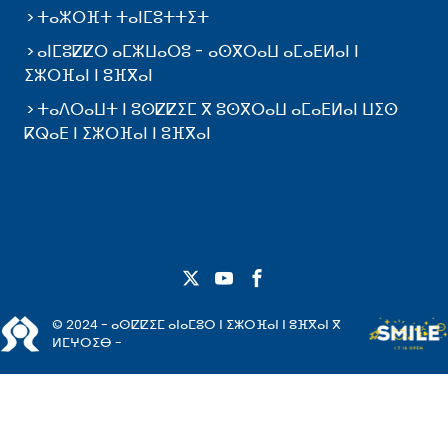
ⵜⴰⵣⵔⴼⵜ ⵜⴰⵏⵎⵓⵜⵜⵉⵜ
ⴰⵏⵎⵓⵇⵇⵔ ⴰⵎⵣⵡⴰⵔⵓ - ⴰⵙⴳⵔⴰⵡ ⴰⵎⴰⴹⵍⴰⵏ ⵏ
ⵉⵣⵔⴼⴰⵏ ⵏ ⵓⴼⴳⴰⵏ
ⵜⴰⴷⵔⴰⵡⵜ ⵏ ⵓⵙⵇⵇⵉⵎ ⴳ ⵓⵙⴳⵔⴰⵡ ⴰⵎⴰⴹⵍⴰⵏ ⵡⵉⵙ
ⴽⵕⴰⴹ ⵏ ⵉⵣⵔⴼⴰⵏ ⵏ ⵓⴼⴳⴰⵏ
© 2024 - ⴰⵙⵇⵇⵉⵎ ⴰⵏⴰⵎⵓⵔ ⵏ ⵉⵣⵔⴼⴰⵏ ⵏ ⵓⴼⴳⴰⵏ ⴳ
ⵍⵎⵖⵔⵉⴱ -