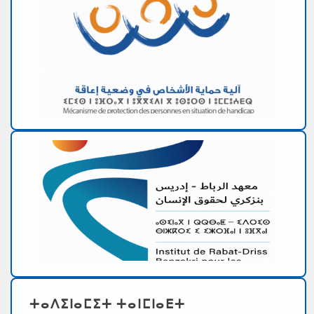
ⵜⴰⴷⵉⵏⴰⵎⵉⵜ ⵜⴰⵏⵎⵏⴰⴹⵜ