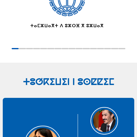
ⵜⴰⵎⵣⵡⴰⴳⵜ ⴷ ⵓⵣⵔⴼ ⴳ ⵓⵣⵡⴰⴳ
ⵜⵓⵚⴽⵉⵡⵉⵏ ⵏ ⵓⵙⵇⵇⵉⵎ