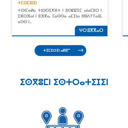
ⵜⵎⵙⵎⵓⵏⵉⵏ
ⵜⵙⵏⵎⴰⵍⴰ ⵜⵏⵙⵙⵉⵅⴼⵜ ⵏ ⵓⵙⵇⵇⵉⵎ ⴰⵏⴰⵎⵓⵔ ⵏ
ⵉⵣⵔⴼⴰⵏ ⵏ ⵓⴼⴳⴰ, ⵎⴰⵙⵙⴰ ⴰⵎⵉⵏⴰ ⴱⵓⵄⵢⵢⴰⵛ,
ⴰⵙⵙ ⵏ…
ⵖⵔ ⵓⴳⴳⴰⵔ
ⵜⵉⵎⵉⵔⵉⵏ ⴰⴽⴽⵯ
ⵉⵙⴳⵓⵎⵏ ⵉⵙⵜⵔⴰⵜⵉⵊⵉⵏ