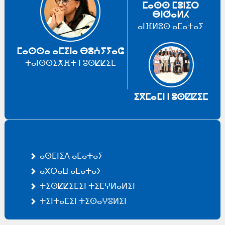
ⵎⴰⵙⵙ ⵎⵓⵏⵉⵔ
ⴱⵏⵚⴰⵍⵃ
ⴰⵏⴼⵍⵓⵙ ⴰⵎⴰⵜⴰⵢ
ⵎⴰⵙⵙⴰ ⴰⵎⵉⵏⴰ ⴱⵓⵄⵢⵢⴰⵛ
ⵜⴰⵏⵙⵙⵉⵅⴼⵜ ⵏ ⵓⵙⵇⵇⵉⵎ
ⵉⴳⵎⴰⵎⵏ ⵏ ⵓⵙⵇⵇⵉⵎ
ⴰⵙⵎⵏⵉⴷ ⴰⵎⴰⵜⴰⵢ
ⴰⴳⵔⴰⵡ ⴰⵎⴰⵜⴰⵢ
ⵜⵉⵙⵇⵇⵉⵎⵉⵏ ⵜⵉⵎⵖⵍⴰⵍⵉⵏ
ⵜⵉⵏⵜⴰⵎⵉⵏ ⵜⵉⵙⴰⵖⵓⵍⵉⵏ