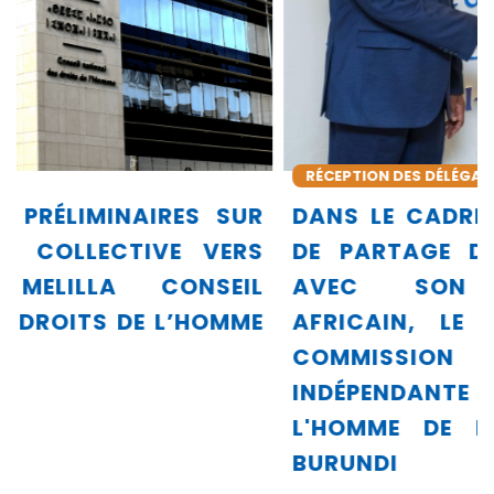
RÉCEPTION DES DÉLÉGATIONS
DANS LE CADRE DE SA DYNAMIQUE
DE PARTAGE DE SON EXPÉRIENCE
AVEC SON ENVIRONNEMENT
AFRICAIN, LE CNDH REÇOIT LA
COMMISSION NATIONALE
INDÉPENDANTE DES DROITS DE
L'HOMME DE LA RÉPUBLIQUE DU
BURUNDI