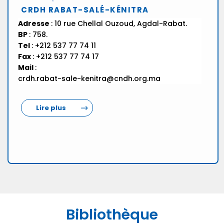
CRDH RABAT-SALÉ-KÉNITRA
Adresse
: 10 rue Chellal Ouzoud, Agdal-Rabat.
BP
: 758.
Tel
: +212 537 77 74 11
Fax
: +212 537 77 74 17
Mail
:
crdh.rabat-sale-kenitra@cndh.org.ma
Lire plus
Bibliothèque