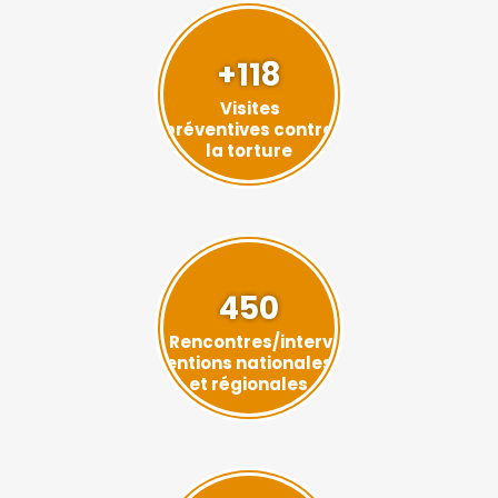
+118
Visites
préventives contre
la torture
450
Rencontres/interv
entions nationales
et régionales