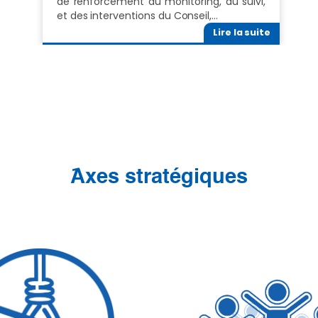
de renforcement du monitoring, du suivi,
et des interventions du Conseil,…
Lire la suite
َAxes stratégiques