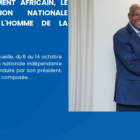
DU CONS
CONCERN
VILLES M
PROTESTATIO
LIBERTÉ D'EXP
La Président
Bouayach a te
présidentes e
(CRDH), des di
d…
Lire plus