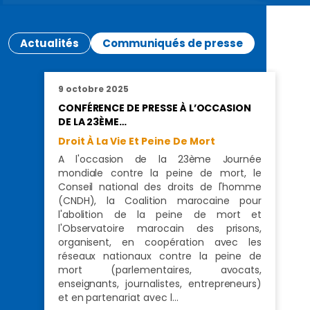
Actualités
Communiqués de presse
9 octobre 2025
CONFÉRENCE DE PRESSE À L’OCCASION
DE LA 23ÈME…
Droit À La Vie Et Peine De Mort
A l'occasion de la 23ème Journée
mondiale contre la peine de mort, le
Conseil national des droits de l'homme
(CNDH), la Coalition marocaine pour
l'abolition de la peine de mort et
l'Observatoire marocain des prisons,
organisent, en coopération avec les
réseaux nationaux contre la peine de
mort (parlementaires, avocats,
enseignants, journalistes, entrepreneurs)
et en partenariat avec l…