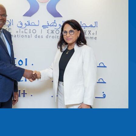
EIL NATIONAL DES DROITS DE L
ANT LES PROTESTATIONS DANS PLU
AROCAINES
NS
RESSION, DE RÉUNION, DE MANIFESTATION ET D'ASSOCIATION
e du Conseil national des droits de l’Homme, Madam
nu, mercredi 1er octobre 2025, une réunion rassemb
t présidents des Commissions régionales des droits de
recteurs, et des chargés de missions auprès de la Présiden