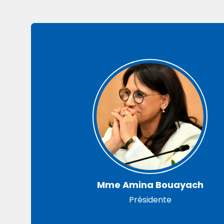
Mme Amina Bouayach
Présidente