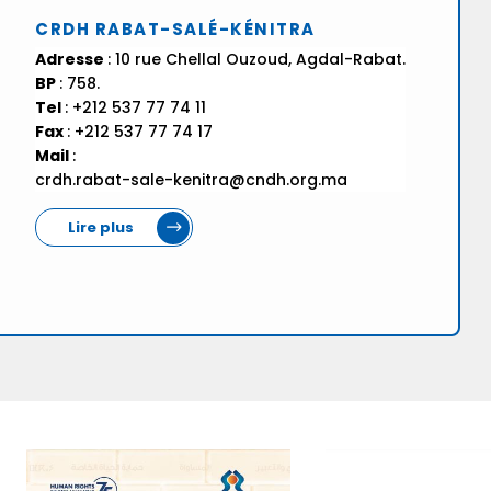
CRDH RABAT-SALÉ-KÉNITRA
Adresse
: 10 rue Chellal Ouzoud, Agdal-Rabat.
BP
: 758.
Tel
: +212 537 77 74 11
Fax
: +212 537 77 74 17
Mail
:
crdh.rabat-sale-kenitra@cndh.org.ma
Lire plus