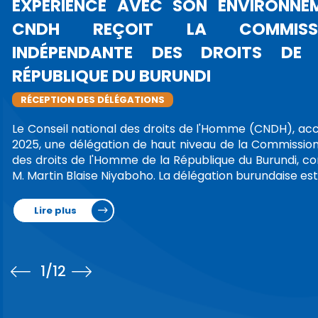
CAIN, LE
TIONALE
E DE LA
u 14 octobre
indépendante
n président,
1
/12