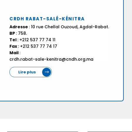
CRDH RABAT-SALÉ-KÉNITRA
Adresse
: 10 rue Chellal Ouzoud, Agdal-Rabat.
BP
: 758.
Tel
: +212 537 77 74 11
Fax
: +212 537 77 74 17
Mail
:
crdh.rabat-sale-kenitra@cndh.org.ma
Lire plus