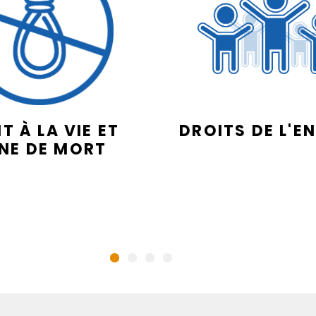
T À LA VIE ET
DROITS DE L'E
INE DE MORT