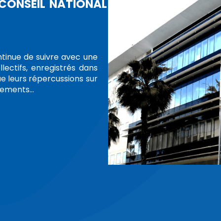
VIRONNEMENT AFRICAIN, LE
MMISSION NATIONALE
OITS DE L'HOMME DE LA
me (CNDH), accueille, du 8 au 14 octobre
e la Commission nationale indépendante
du Burundi, conduite par son président,
on burundaise est composée…