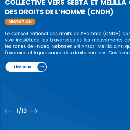
EXPÉRIENCE AVEC SON EN
CNDH REÇOIT LA CO
INDÉPENDANTE DES DR
RÉPUBLIQUE DU BURUNDI
RÉCEPTION DES DÉLÉGATIONS
Le Conseil national des droits de l'Hom
2025, une délégation de haut niveau d
des droits de l'Homme de la République 
M. Martin Blaise Niyaboho. La délégati
Lire plus
1
/13