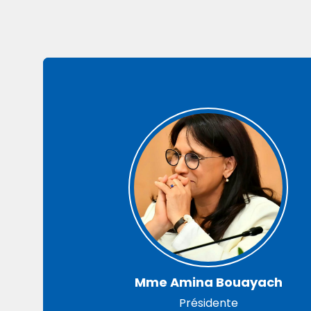
Mme Amina Bouayach
Présidente