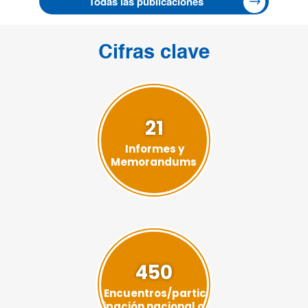
Todas las publicaciones
Cifras clave
21
Informes y
Memorandums
450
Encuentros/partic
ipación nacional o