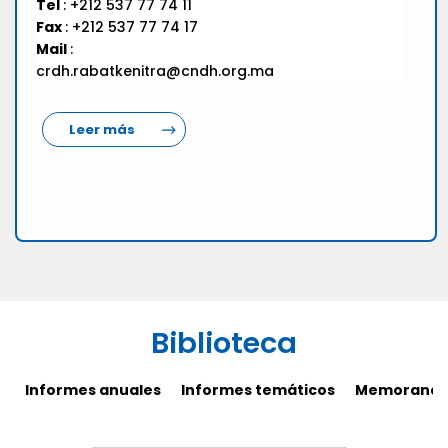
Tel
: +212 537 77 74 11
Fax
: +212 537 77 74 17
Mail
:
crdh.rabatkenitra@cndh.org.ma
Leer más
Biblioteca
Informes anuales
Informes temáticos
Memorandos