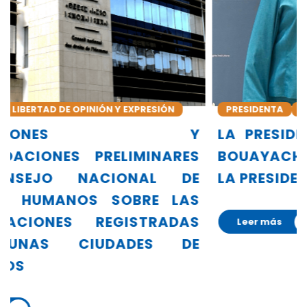
PRESIDENTA
ALLIANZA GLOBAL DE INDH
Y
LA PRESIDENTA DEL CNDH, AMINA
S
BOUAYACH, ASUME OFICIALMENTE
E
LA PRESIDENCIA DE LA GANHRI
S
S
Leer más
E