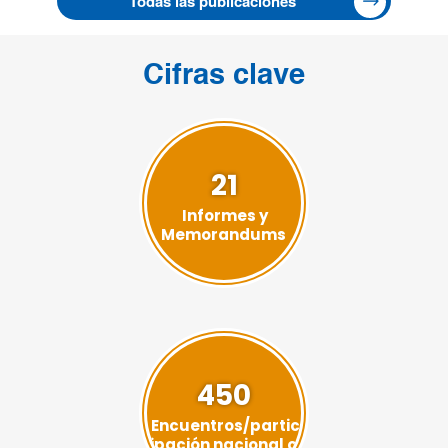
Todas las publicaciones
Cifras clave
21
Informes y
Memorandums
450
Encuentros/partic
ipación nacional o