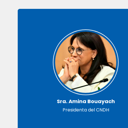
Sra. Amina Bouayach
Presidenta del CNDH