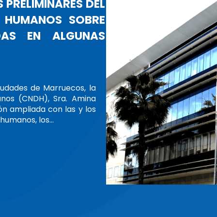
 DEL CNDH, AMINA BOUAYACH, ASUM
 PRESIDENCIA DE LA GANHRI
LOBAL DE INDH
 Presidenta del Consejo Nacional de Derechos Humanos
ente su mandato como Presidenta de la Alianza Global
nales de Derechos Humanos (GANHRI) el jueves 13 de
 mantener reuniones bilaterales con varias…