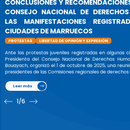
LA PRESIDENTA
OFICIALMENTE LA
PRESIDENTA
ALLIANZA G
La Sra. Amina Bouayach,
(CNDH), asumió oficialm
de Instituciones Nacio
marzo de 2025.Además de
Leer más
1
/6