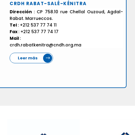
CRDH RABAT-SALÉ-KÉNITRA
Dirección
: CP 758.10 rue Chellal Ouzoud, Agdal-
Rabat. Marrueccos.
Tel
: +212 537 77 74 11
Fax
: +212 537 77 74 17
Mail
:
crdh.rabatkenitra@cndh.org.ma
Leer más