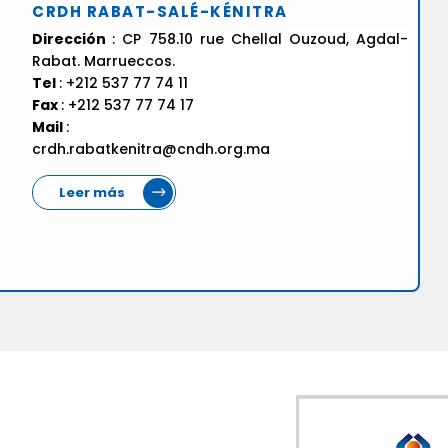
CRDH RABAT-SALÉ-KÉNITRA
Dirección
: CP 758.10 rue Chellal Ouzoud, Agdal-
Rabat. Marrueccos.
Tel
: +212 537 77 74 11
Fax
: +212 537 77 74 17
Mail
:
crdh.rabatkenitra@cndh.org.ma
Leer más