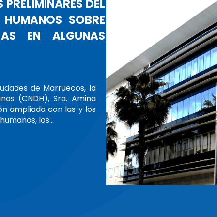
H, AMINA BOUAYACH, ASUME
CIA DE LA GANHRI
el Consejo Nacional de Derechos Humanos
to como Presidenta de la Alianza Global
chos Humanos (GANHRI) el jueves 13 de
niones bilaterales con varias…