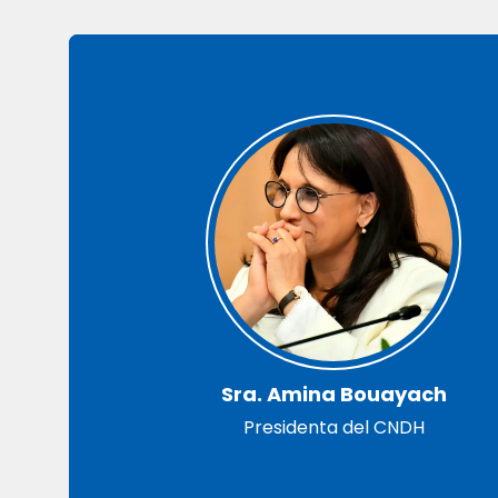
Sra. Amina Bouayach
Presidenta del CNDH