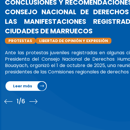
LA PRESIDENTA DEL CND
OFICIALMENTE LA PRESIDEN
PRESIDENTA
ALLIANZA GLOBAL DE INDH
La Sra. Amina Bouayach, Presidenta d
(CNDH), asumió oficialmente su manda
de Instituciones Nacionales de Dere
marzo de 2025.Además de mantener reu
Leer más
1
/6