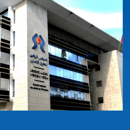
BOUAYACH, ASUME
GANHRI
nal de Derechos Humanos
ta de la Alianza Global
ANHRI) el jueves 13 de
es con varias…