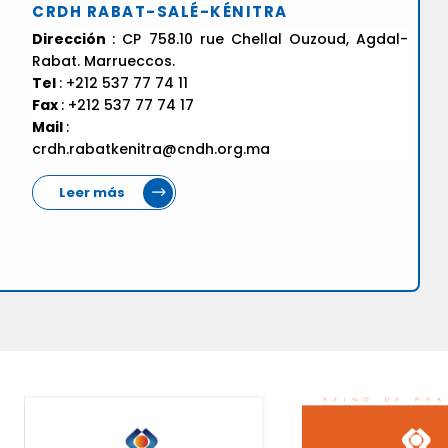
CRDH RABAT-SALÉ-KÉNITRA
Dirección
: CP 758.10 rue Chellal Ouzoud, Agdal-
Rabat. Marrueccos.
Tel
: +212 537 77 74 11
Fax
: +212 537 77 74 17
Mail
:
crdh.rabatkenitra@cndh.org.ma
Leer más