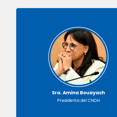
Sra. Amina Bouayach
Presidenta del CNDH