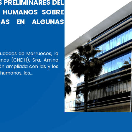
LA PRESIDENTA DEL CNDH, AMINA 
OFICIALMENTE LA PRESIDENCIA DE LA 
PRESIDENTA
ALLIANZA GLOBAL DE INDH
La Sra. Amina Bouayach, Presidenta del Consejo Nacio
(CNDH), asumió oficialmente su mandato como Presiden
de Instituciones Nacionales de Derechos Humanos (G
marzo de 2025.Además de mantener reuniones bilateral
Leer más