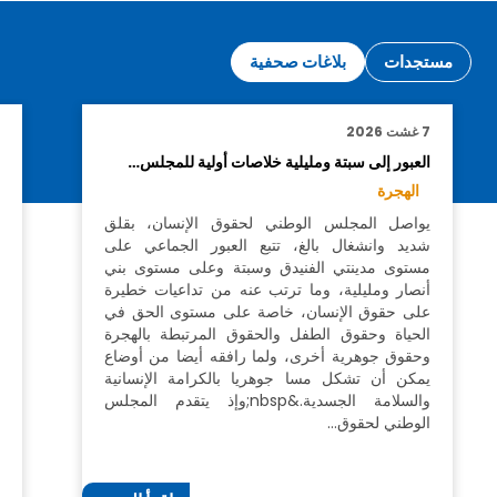
مستجدات
بلاغات صحفية
7 غشت 2026
1
العبور إلى سبتة ومليلية خلاصات أولية للمجلس…
ا
الهجرة
ي
يواصل المجلس الوطني لحقوق الإنسان، بقلق
ح
شديد وانشغال بالغ، تتبع العبور الجماعي على
مستوى مدينتي الفنيدق وسبتة وعلى مستوى بني
أنصار ومليلية، وما ترتب عنه من تداعيات خطيرة
ل
على حقوق الإنسان، خاصة على مستوى الحق في
ل
الحياة وحقوق الطفل والحقوق المرتبطة بالهجرة
ا
وحقوق جوهرية أخرى، ولما رافقه أيضا من أوضاع
ق
يمكن أن تشكل مسا جوهريا بالكرامة الإنسانية
ا
والسلامة الجسدية.&nbsp;وإذ يتقدم المجلس
الوطني لحقوق…