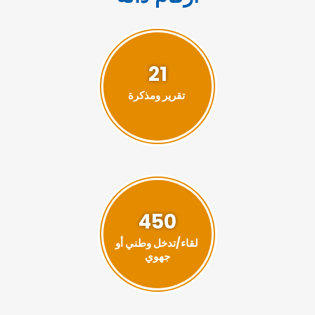
21
تقرير ومذكرة
450
لقاء/تدخل وطني أو
جهوي