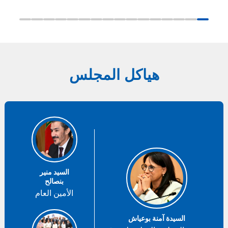
هياكل المجلس
السيد منير
بنصالح
الأمين العام
السيدة آمنة بوعياش