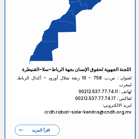
اللجنة الجهوية لحقوق الإنسان بجهة الرباط-سلا-القنيطرة
العنوان : ص.ب. 758 - 10 زنقة شلال أوزود – أكدال الرباط.
المغرب
الهاتف : 00212.537.77.74.11
الفاكس : 00212.537.77.74.17
البريد الالكتروني:
crdh.rabat-sale-kenitra@cndh.org.ma
اقرأ المزيد