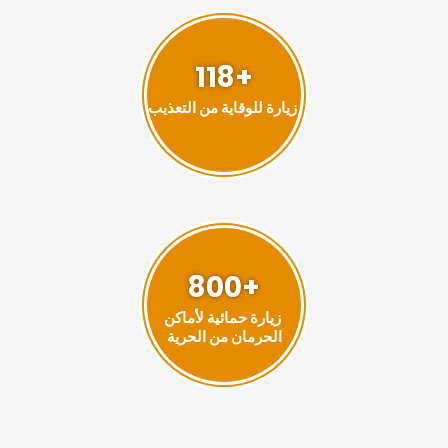
+118
زيارة للوقاية من التعذيب
+800
زيارة حمائية لأماكن
الحرمان من الحرية