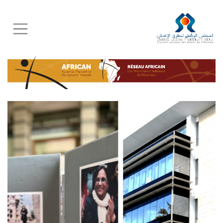
Skip
to
main
content