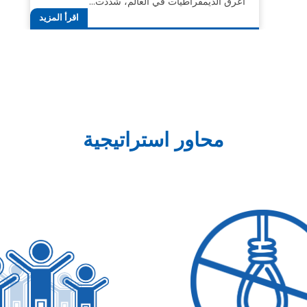
أعرق الديمقراطيات في العالم، شددت…
اقرأ المزيد
محاور استراتيجية