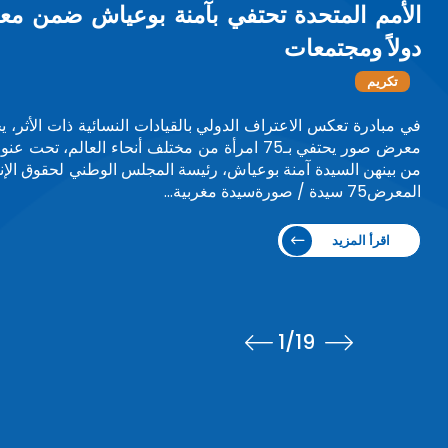
"إفريقيا” تكرم بوعياش تقديراً لريادتها في 
تكريم
تكريم حافل حظيت به السيدة آمنة بوعياش، بعد نهاية ولايتها 
كيغالي.وجاء هذا التكريم خلال أشغال المؤتمر السنوي الرا
والجمعية العامة للشبكة…
اقرأ المزيد
1
/19