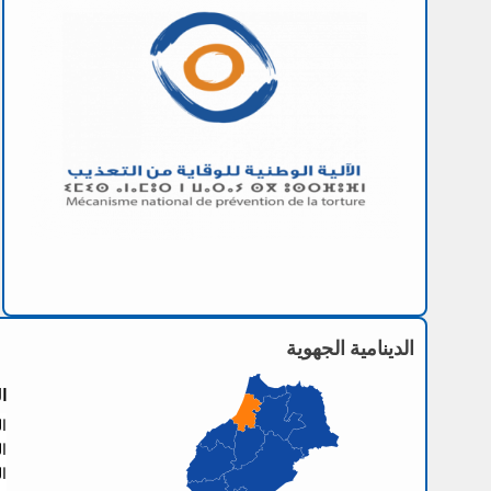
الدينامية الجهوية
ا
العنو
الها
الفا