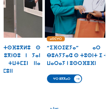
ⴰⵙⵎⵖⵔ
“ⵉⴼⵔⵉⵇⵢⴰ” ⴰⵔ ⵜⵙⵙⵎⵖⵓⵔ
ⴱⵓⵄⵢⵢⴰⵛ ⵙ ⵜⵓⵙⵏⵜ ⵉ ⵜⵣⵡⵉⵔⵜ ⵏⵏⵙ ⴳ
ⵡⴰⵔⴰⵢ ⵏ ⵓⵙⵔⴼⵓⴼⵏ
ⵖⵔ ⵓⴳⴳⴰⵔ