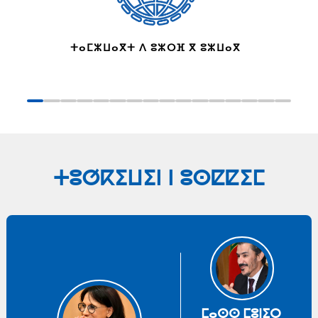
ⵜⴰⵎⵣⵡⴰⴳⵜ ⴷ ⵓⵣⵔⴼ ⴳ ⵓⵣⵡⴰⴳ
ⵜⵓⵚⴽⵉⵡⵉⵏ ⵏ ⵓⵙⵇⵇⵉⵎ
ⵎⴰⵙⵙ ⵎⵓⵏⵉⵔ