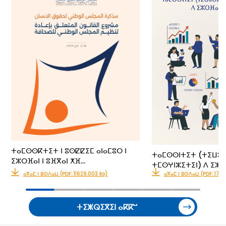
ⵜⴰⵎⵙⵙⴽⵜⵉⵜ ⵏ ⵓⵙⵇⵇⵉⵎ ⴰⵏⴰⵎⵓⵔ ⵏ
ⵜⴰⵎⵙⵙⵏⵜⵉⵜ (ⵜⵉⵡⵓ
ⵉⵣⵔⴼⴰⵏ ⵏ ⵓⴼⴳⴰⵏ ⵅⴼ…
ⵜⵎⵙⵖⵏⵣⵉⵜⵉⵏ) ⴷ ⵉⵣⵔ
ⴰⴳⴰⵎ ⵏ ⵓⵙⴷⴰⵡ (PDF: 11629.003 ko)
ⴰⴳⴰⵎ ⵏ ⵓⵙⴷⴰⵡ (PDF: 176
ⵜⵉⵥⵕⵉⴳⵉⵏ ⴰⴽⴽⵯ