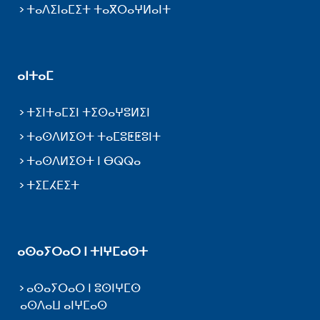
ⵜⴰⴷⵉⵏⴰⵎⵉⵜ ⵜⴰⴳⵔⴰⵖⵍⴰⵏⵜ
ⴰⵏⵜⴰⵎ
ⵜⵉⵏⵜⴰⵎⵉⵏ ⵜⵉⵙⴰⵖⵓⵍⵉⵏ
ⵜⴰⵙⴷⵍⵉⵙⵜ ⵜⴰⵎⵓⵟⵟⵓⵏⵜ
ⵜⴰⵙⴷⵍⵉⵙⵜ ⵏ ⴱⵕⵕⴰ
ⵜⵉⵎⵃⴹⵉⵜ
ⴰⵙⴰⵢⵔⴰⵔ ⵏ ⵜⵏⵖⵎⴰⵙⵜ
ⴰⵙⴰⵢⵔⴰⵔ ⵏ ⵓⵙⵏⵖⵎⵙ
ⴰⵙⴷⴰⵡ ⴰⵏⵖⵎⴰⵙ