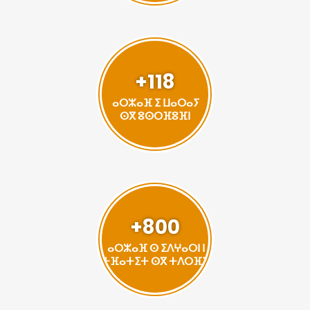
+118
ⴰⵔⵣⴰⴼ ⵉ ⵡⴰⵔⴰⵢ
ⵙⴳ ⵓⵙⵔⴼⵓⴼⵏ
+800
ⴰⵔⵣⴰⴼ ⵙ ⵉⴷⵖⴰⵔⵏ ⵏ
ⵜⴼⴰⵜⵉⵜ ⵙⴳ ⵜⴷⵔⴼⵉ