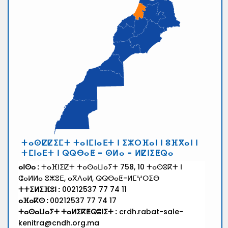
ⵜⴰⵙⵇⵇⵉⵎⵜ ⵜⴰⵏⵎⵏⴰⴹⵜ ⵏ ⵉⵣⵔⴼⴰⵏ ⵏ ⵓⴼⴳⴰⵏ ⵏ
ⵜⵎⵏⴰⴹⵜ ⵏ ⵕⵕⴱⴰⵟ - ⵙⵍⴰ - ⵍⵇⵏⵉⵟⵕⴰ
ⴰⵏⵙⴰ :
ⵜⴰⴼⵏⵉⵇⵜ ⵜⴰⵙⴰⵡⴰⵢⵜ 758, 10 ⵜⴰⵙⵓⴽⵜ ⵏ
ⵛⴰⵍⵍⴰ ⵓⵥⵓⴹ, ⴰⴳⴷⴰⵍ, ⵕⵕⴱⴰⵟ-ⵍⵎⵖⵔⵉⴱ
ⵜⵜⵉⵍⵉⴼⵓⵏ :
00212537 77 74 11
ⴰⴼⴰⴽⵙ :
00212537 77 74 17
ⵜⴰⵙⴰⵡⴰⵢⵜ ⵜⴰⵍⵉⴽⵟⵕⵓⵏⵉⵜ :
crdh.rabat-sale-
kenitra@cndh.org.ma