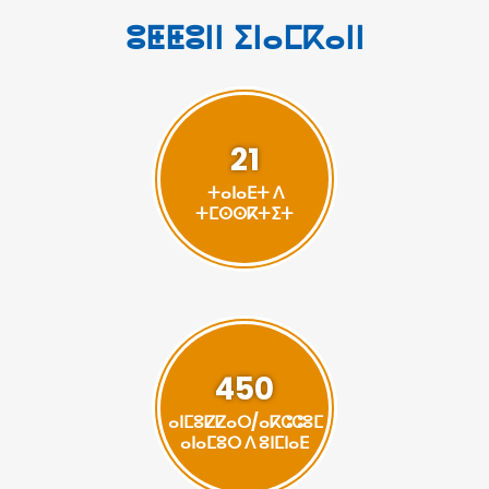
ⵓⵟⵟⵓⵏⵏ ⵉⵏⴰⵎⴽⴰⵏⵏ
21
ⵜⴰⵏⴰⴹⵜ ⴷ
ⵜⵎⵙⵙⴽⵜⵉⵜ
450
ⴰⵏⵎⵓⵇⵇⴰⵔ/ⴰⴽⵛⵛⵓⵎ
ⴰⵏⴰⵎⵓⵔ ⴷ ⵓⵏⵎⵏⴰⴹ