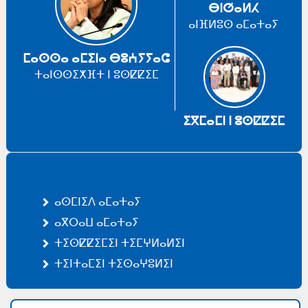
ⴱⵏⵚⴰⵍⵃ
ⴰⵏⴼⵍⵓⵙ ⴰⵎⴰⵜⴰⵢ
ⵎⴰⵙⵙⴰ ⴰⵎⵉⵏⴰ ⴱⵓⵄⵢⵢⴰⵛ
ⵜⴰⵏⵙⵙⵉⵅⴼⵜ ⵏ ⵓⵙⵇⵇⵉⵎ
ⵉⴳⵎⴰⵎⵏ ⵏ ⵓⵙⵇⵇⵉⵎ
ⴰⵙⵎⵏⵉⴷ ⴰⵎⴰⵜⴰⵢ
ⴰⴳⵔⴰⵡ ⴰⵎⴰⵜⴰⵢ
ⵜⵉⵙⵇⵇⵉⵎⵉⵏ ⵜⵉⵎⵖⵍⴰⵍⵉⵏ
ⵜⵉⵏⵜⴰⵎⵉⵏ ⵜⵉⵙⴰⵖⵓⵍⵉⵏ