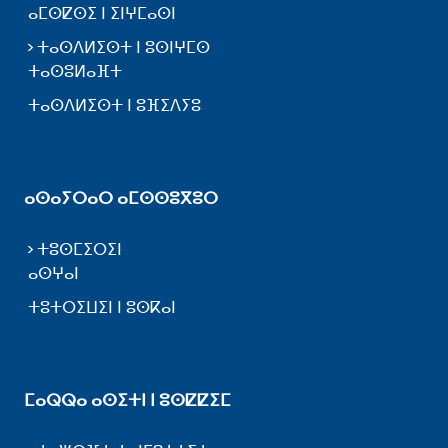
ⴰⵎⵙⵇⵙⵉ ⵏ ⵉⵏⵖⵎⴰⵙⵏ
ⵜⴰⵙⴷⵍⵉⵙⵜ ⵏ ⵓⵙⵏⵖⵎⵙ
ⵜⴰⵙⵓⵍⴰⴼⵜ
ⵜⴰⵙⴷⵍⵉⵙⵜ ⵏ ⵓⴼⵉⴷⵢⵓ
ⴰⵙⴰⵢⵔⴰⵔ ⴰⵎⵙⵙⵓⴳⵓⵔ
ⵜⵓⵙⵎⵉⵔⵉⵏ
ⴰⵙⵖⴰⵏ
ⵜⵓⵜⵔⵉⵡⵉⵏ ⵏ ⵓⵙⴽⴰⵏ
ⵎⴰⵕⵕⴰ ⴰⵙⵉⵜⵏ ⵏ ⵓⵙⵇⵇⵉⵎ