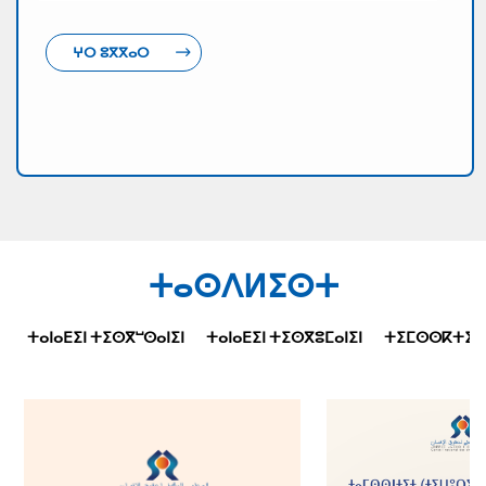
ⵖⵔ ⵓⴳⴳⴰⵔ
ⵜⴰⵙⴷⵍⵉⵙⵜ
ⵜⴰⵏⴰⴹⵉⵏ ⵜⵉⵙⴳⵯⵙⴰⵏⵉⵏ
ⵜⴰⵏⴰⴹⵉⵏ ⵜⵉⵙⴳⵓⵎⴰⵏⵉⵏ
ⵜⵉⵎⵙⵙⴽⵜⵉⵜⵉⵏ