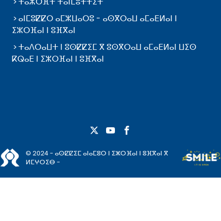
ⵜⴰⵣⵔⴼⵜ ⵜⴰⵏⵎⵓⵜⵜⵉⵜ
ⴰⵏⵎⵓⵇⵇⵔ ⴰⵎⵣⵡⴰⵔⵓ - ⴰⵙⴳⵔⴰⵡ ⴰⵎⴰⴹⵍⴰⵏ ⵏ
ⵉⵣⵔⴼⴰⵏ ⵏ ⵓⴼⴳⴰⵏ
ⵜⴰⴷⵔⴰⵡⵜ ⵏ ⵓⵙⵇⵇⵉⵎ ⴳ ⵓⵙⴳⵔⴰⵡ ⴰⵎⴰⴹⵍⴰⵏ ⵡⵉⵙ
ⴽⵕⴰⴹ ⵏ ⵉⵣⵔⴼⴰⵏ ⵏ ⵓⴼⴳⴰⵏ
© 2024 - ⴰⵙⵇⵇⵉⵎ ⴰⵏⴰⵎⵓⵔ ⵏ ⵉⵣⵔⴼⴰⵏ ⵏ ⵓⴼⴳⴰⵏ ⴳ
ⵍⵎⵖⵔⵉⴱ -