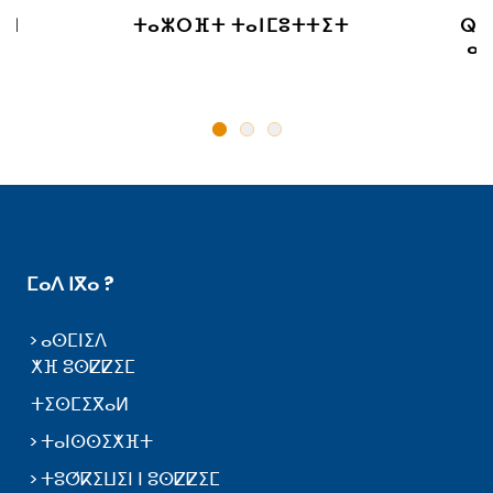
 ⵏ
ⵜⴰⵣⵔⴼⵜ ⵜⴰⵏⵎⵓⵜⵜⵉⵜ
ⵕⵕ
ⴰⵙ
ⵎⴰⴷ ⵏⴳⴰ ?
ⴰⵙⵎⵏⵉⴷ
ⵅⴼ ⵓⵙⵇⵇⵉⵎ
ⵜⵉⵙⵎⵉⴳⴰⵍ
ⵜⴰⵏⵙⵙⵉⵅⴼⵜ
ⵜⵓⵚⴽⵉⵡⵉⵏ ⵏ ⵓⵙⵇⵇⵉⵎ