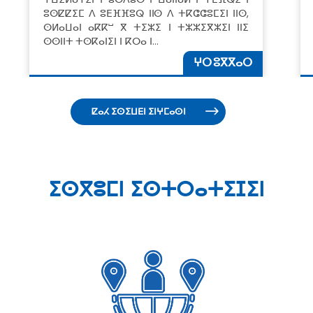
ⵓⵙⵇⵇⵉⵎ ⴷ ⵓⴹⴼⴼⵓⵕ ⵏⵏⵙ ⴷ ⵜⴽⵛⵛⵓⵎⵉⵏ ⵏⵏⵙ,
ⵙⵍⴰⵡⴰⵏ ⴰⴽⴽⵯ ⴳ ⵜⵉⵣⵉ ⵏ ⵜⵣⵣⵉⴳⵣⵉⵏ ⵏⵏⵉ
ⵙⵙⵏⵏⵜ ⵜⵙⴽⴰⵏⵉⵏ ⵏ ⴽⵔⴰ ⵏ…
ⵖⵔ ⵓⴳⴳⴰⵔ
ⵇⴰⵃ ⵉⵙⵉⵡⴹⵏ ⵉⵏⵖⵎⴰⵙⵏ
ⵉⵙⴳⵓⵎⵏ ⵉⵙⵜⵔⴰⵜⵉⵊⵉⵏ