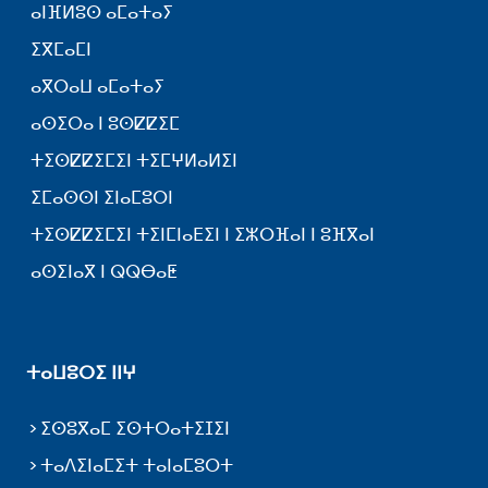
ⴰⵏⴼⵍⵓⵙ ⴰⵎⴰⵜⴰⵢ
ⵉⴳⵎⴰⵎⵏ
ⴰⴳⵔⴰⵡ ⴰⵎⴰⵜⴰⵢ
ⴰⵙⵉⵔⴰ ⵏ ⵓⵙⵇⵇⵉⵎ
ⵜⵉⵙⵇⵇⵉⵎⵉⵏ ⵜⵉⵎⵖⵍⴰⵍⵉⵏ
ⵉⵎⴰⵙⵙⵏ ⵉⵏⴰⵎⵓⵔⵏ
ⵜⵉⵙⵇⵇⵉⵎⵉⵏ ⵜⵉⵏⵎⵏⴰⴹⵉⵏ ⵏ ⵉⵣⵔⴼⴰⵏ ⵏ ⵓⴼⴳⴰⵏ
ⴰⵙⵉⵏⴰⴳ ⵏ ⵕⵕⴱⴰⵟ
ⵜⴰⵡⵓⵔⵉ ⵏⵏⵖ
ⵉⵙⵓⴳⴰⵎ ⵉⵙⵜⵔⴰⵜⵉⵊⵉⵏ
ⵜⴰⴷⵉⵏⴰⵎⵉⵜ ⵜⴰⵏⴰⵎⵓⵔⵜ