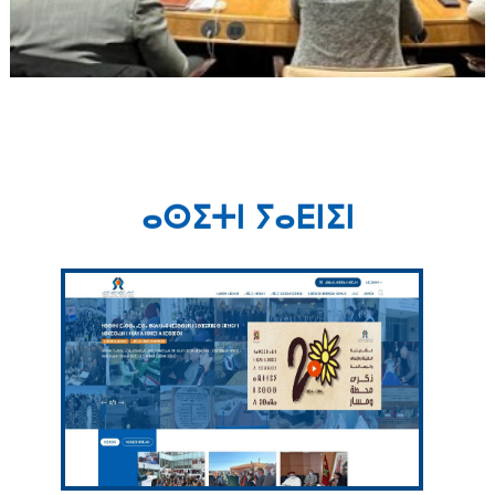
ⴰⵙⵉⵜⵏ ⵢⴰⴹⵏⵉⵏ