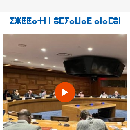
ⵉⵥⵟⵟⴰⵜⵏ ⵏ ⵓⵎⵢⴰⵡⴰⴹ ⴰⵏⴰⵎⵓⵏ