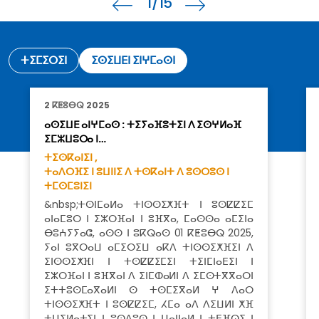
1
/15
ⵜⵉⵎⵉⵔⵉⵏ
ⵉⵙⵉⵡⴹⵏ ⵉⵏⵖⵎⴰⵙⵏ
2 ⴽⵟⵓⴱⵕ 2025
ⴰⵙⵉⵡⴹ ⴰⵏⵖⵎⴰⵙ : ⵜⵉⵢⴰⴼⵓⵜⵉⵏ ⴷ ⵉⵙⵖⵍⴰⴼ
ⵉⵎⵣⵡⵓⵔⴰ ⵏ…
ⵜⵉⵙⴽⴰⵏⵉⵏ ,
ⵜⴰⴷⵔⴼⵉ ⵏ ⵓⵡⵏⵏⵉ ⴷ ⵜⵙⴽⴰⵏⵜ ⴷ ⵓⵙⵔⵓⵙ ⵏ
ⵜⵎⵙⵎⵓⵏⵉⵏ
&nbsp;ⵜⵙⵏⵎⴰⵍⴰ ⵜⵏⵙⵙⵉⵅⴼⵜ ⵏ ⵓⵙⵇⵇⵉⵎ
ⴰⵏⴰⵎⵓⵔ ⵏ ⵉⵣⵔⴼⴰⵏ ⵏ ⵓⴼⴳⴰ, ⵎⴰⵙⵙⴰ ⴰⵎⵉⵏⴰ
ⴱⵓⵄⵢⵢⴰⵛ, ⴰⵙⵙ ⵏ ⵓⴽⵕⴰⵙ 01 ⴽⵟⵓⴱⵕ 2025,
ⵢⴰⵏ ⵓⴳⵔⴰⵡ ⴰⵎⵉⵔⵉⵡ ⴰⴽⴷ ⵜⵏⵙⵙⵉⵅⴼⵉⵏ ⴷ
ⵉⵏⵙⵙⵉⵅⴼⵏ ⵏ ⵜⵙⵇⵇⵉⵎⵉⵏ ⵜⵉⵏⵎⵏⴰⴹⵉⵏ ⵏ
ⵉⵣⵔⴼⴰⵏ ⵏ ⵓⴼⴳⴰⵏ ⴷ ⵉⵏⵎⵀⴰⵍⵏ ⴷ ⵉⵎⵙⵜⴳⴳⴰⵔⵏ
ⵉⵜⵜⵓⵙⵎⴰⴳⴰⵍⵏ ⵙ ⵜⵙⵎⵉⴳⴰⵍ ⵖ ⴷⴰⵔ
ⵜⵏⵙⵙⵉⵅⴼⵜ ⵏ ⵓⵙⵇⵇⵉⵎ, ⵃⵎⴰ ⴰⴷ ⴷⵉⵡⵍⵏ ⵅⴼ
ⵜⵡⵉⵍⴰⵜⵉⵏ ⵏ ⵓⵙⴷⵓⵙ ⵏ ⵡⴰⵏⵏⴰⵍ ⵏ ⵜⴹⴼⵕⵉ ⵏ