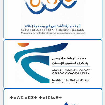
ⵜⴰⴷⵉⵏⴰⵎⵉⵜ ⵜⴰⵏⵎⵏⴰⴹⵜ