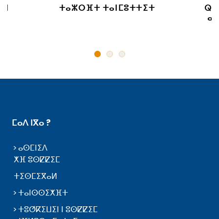
 ⵏ
ⵜⴰⵣⵔⴼⵜ ⵜⴰⵏⵎⵓⵜⵜⵉⵜ
ⵕⵕ
ⴰⵙ
ⵎⴰⴷ ⵏⴳⴰ ?
ⴰⵙⵎⵏⵉⴷ
ⵅⴼ ⵓⵙⵇⵇⵉⵎ
ⵜⵉⵙⵎⵉⴳⴰⵍ
ⵜⴰⵏⵙⵙⵉⵅⴼⵜ
ⵜⵓⵚⴽⵉⵡⵉⵏ ⵏ ⵓⵙⵇⵇⵉⵎ