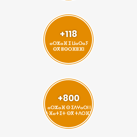
+118
ⴰⵔⵣⴰⴼ ⵉ ⵡⴰⵔⴰⵢ
ⵙⴳ ⵓⵙⵔⴼⵓⴼⵏ
+800
ⴰⵔⵣⴰⴼ ⵙ ⵉⴷⵖⴰⵔⵏ ⵏ
ⵜⴼⴰⵜⵉⵜ ⵙⴳ ⵜⴷⵔⴼⵉ