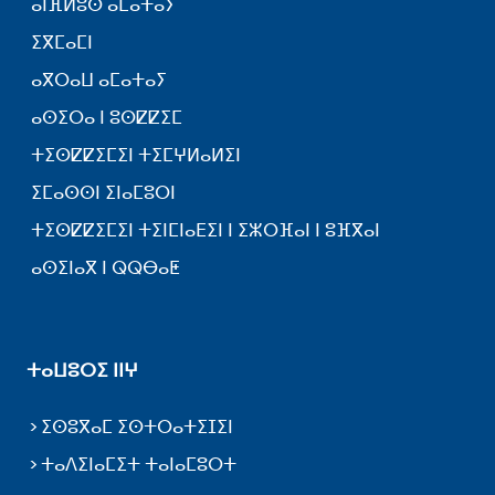
ⴰⵏⴼⵍⵓⵙ ⴰⵎⴰⵜⴰⵢ
ⵉⴳⵎⴰⵎⵏ
ⴰⴳⵔⴰⵡ ⴰⵎⴰⵜⴰⵢ
ⴰⵙⵉⵔⴰ ⵏ ⵓⵙⵇⵇⵉⵎ
ⵜⵉⵙⵇⵇⵉⵎⵉⵏ ⵜⵉⵎⵖⵍⴰⵍⵉⵏ
ⵉⵎⴰⵙⵙⵏ ⵉⵏⴰⵎⵓⵔⵏ
ⵜⵉⵙⵇⵇⵉⵎⵉⵏ ⵜⵉⵏⵎⵏⴰⴹⵉⵏ ⵏ ⵉⵣⵔⴼⴰⵏ ⵏ ⵓⴼⴳⴰⵏ
ⴰⵙⵉⵏⴰⴳ ⵏ ⵕⵕⴱⴰⵟ
ⵜⴰⵡⵓⵔⵉ ⵏⵏⵖ
ⵉⵙⵓⴳⴰⵎ ⵉⵙⵜⵔⴰⵜⵉⵊⵉⵏ
ⵜⴰⴷⵉⵏⴰⵎⵉⵜ ⵜⴰⵏⴰⵎⵓⵔⵜ