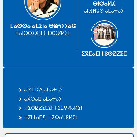
ⴱⵏⵚⴰⵍⵃ
ⴰⵏⴼⵍⵓⵙ ⴰⵎⴰⵜⴰⵢ
ⵎⴰⵙⵙⴰ ⴰⵎⵉⵏⴰ ⴱⵓⵄⵢⵢⴰⵛ
ⵜⴰⵏⵙⵙⵉⵅⴼⵜ ⵏ ⵓⵙⵇⵇⵉⵎ
ⵉⴳⵎⴰⵎⵏ ⵏ ⵓⵙⵇⵇⵉⵎ
ⴰⵙⵎⵏⵉⴷ ⴰⵎⴰⵜⴰⵢ
ⴰⴳⵔⴰⵡ ⴰⵎⴰⵜⴰⵢ
ⵜⵉⵙⵇⵇⵉⵎⵉⵏ ⵜⵉⵎⵖⵍⴰⵍⵉⵏ
ⵜⵉⵏⵜⴰⵎⵉⵏ ⵜⵉⵙⴰⵖⵓⵍⵉⵏ