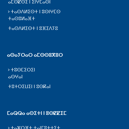
ⴰⵎⵙⵇⵙⵉ ⵏ ⵉⵏⵖⵎⴰⵙⵏ
ⵜⴰⵙⴷⵍⵉⵙⵜ ⵏ ⵓⵙⵏⵖⵎⵙ
ⵜⴰⵙⵓⵍⴰⴼⵜ
ⵜⴰⵙⴷⵍⵉⵙⵜ ⵏ ⵓⴼⵉⴷⵢⵓ
ⴰⵙⴰⵢⵔⴰⵔ ⴰⵎⵙⵙⵓⴳⵓⵔ
ⵜⵓⵙⵎⵉⵔⵉⵏ
ⴰⵙⵖⴰⵏ
ⵜⵓⵜⵔⵉⵡⵉⵏ ⵏ ⵓⵙⴽⴰⵏ
ⵎⴰⵕⵕⴰ ⴰⵙⵉⵜⵏ ⵏ ⵓⵙⵇⵇⵉⵎ
ⵜⴰⵣⵔⴼⵜ ⵜⴰⵏⵎⵓⵜⵜⵉⵜ