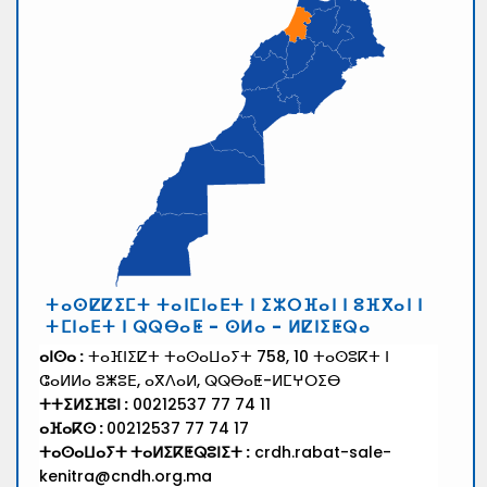
ⵜⴰⵙⵇⵇⵉⵎⵜ ⵜⴰⵏⵎⵏⴰⴹⵜ ⵏ ⵉⵣⵔⴼⴰⵏ ⵏ ⵓⴼⴳⴰⵏ ⵏ
ⵜⵎⵏⴰⴹⵜ ⵏ ⵕⵕⴱⴰⵟ - ⵙⵍⴰ - ⵍⵇⵏⵉⵟⵕⴰ
ⴰⵏⵙⴰ :
ⵜⴰⴼⵏⵉⵇⵜ ⵜⴰⵙⴰⵡⴰⵢⵜ 758, 10 ⵜⴰⵙⵓⴽⵜ ⵏ
ⵛⴰⵍⵍⴰ ⵓⵥⵓⴹ, ⴰⴳⴷⴰⵍ, ⵕⵕⴱⴰⵟ-ⵍⵎⵖⵔⵉⴱ
ⵜⵜⵉⵍⵉⴼⵓⵏ :
00212537 77 74 11
ⴰⴼⴰⴽⵙ :
00212537 77 74 17
ⵜⴰⵙⴰⵡⴰⵢⵜ ⵜⴰⵍⵉⴽⵟⵕⵓⵏⵉⵜ :
crdh.rabat-sale-
kenitra@cndh.org.ma