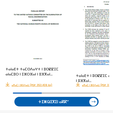
ⵜⴰⵏⴰⴹⵜ ⵜⴰⵎⵙⴷⴰⵖⵜ ⵏ ⵓⵙⵇⵇⵉⵎ
ⴰⵏⴰⵎⵓⵔ ⵏ ⵉⵣⵔⴼⴰⵏ ⵏ ⵓⴼⴳⴰⵏ…
ⵜⴰⵏⴰⴹⵜ ⵏ ⵓⵙⵇⵇⵉⵎ ⴰⵏ
ⵏ ⵓⴼⴳⴰⵏ…
ⴰⴳⴰⵎ ⵏ ⵓⵙⴷⴰⵡ (PDF: 353.406 ko)
ⴰⴳⴰⵎ ⵏ ⵓⵙⴷⴰⵡ (PDF: 331.
ⵜⵉⵥⵕⵉⴳⵉⵏ ⴰⴽⴽⵯ