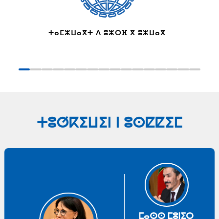
ⵜⴰⵎⵣⵡⴰⴳⵜ ⴷ ⵓⵣⵔⴼ ⴳ ⵓⵣⵡⴰⴳ
ⵜⵓⵚⴽⵉⵡⵉⵏ ⵏ ⵓⵙⵇⵇⵉⵎ
ⵎⴰⵙⵙ ⵎⵓⵏⵉⵔ