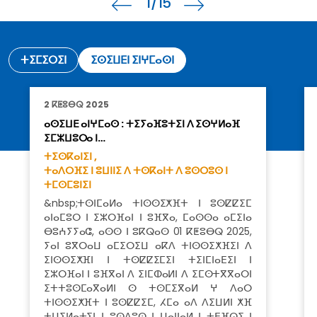
1
/15
ⵜⵉⵎⵉⵔⵉⵏ
ⵉⵙⵉⵡⴹⵏ ⵉⵏⵖⵎⴰⵙⵏ
2 ⴽⵟⵓⴱⵕ 2025
ⴰⵙⵉⵡⴹ ⴰⵏⵖⵎⴰⵙ : ⵜⵉⵢⴰⴼⵓⵜⵉⵏ ⴷ ⵉⵙⵖⵍⴰⴼ
ⵉⵎⵣⵡⵓⵔⴰ ⵏ…
ⵜⵉⵙⴽⴰⵏⵉⵏ ,
ⵜⴰⴷⵔⴼⵉ ⵏ ⵓⵡⵏⵏⵉ ⴷ ⵜⵙⴽⴰⵏⵜ ⴷ ⵓⵙⵔⵓⵙ ⵏ
ⵜⵎⵙⵎⵓⵏⵉⵏ
&nbsp;ⵜⵙⵏⵎⴰⵍⴰ ⵜⵏⵙⵙⵉⵅⴼⵜ ⵏ ⵓⵙⵇⵇⵉⵎ
ⴰⵏⴰⵎⵓⵔ ⵏ ⵉⵣⵔⴼⴰⵏ ⵏ ⵓⴼⴳⴰ, ⵎⴰⵙⵙⴰ ⴰⵎⵉⵏⴰ
ⴱⵓⵄⵢⵢⴰⵛ, ⴰⵙⵙ ⵏ ⵓⴽⵕⴰⵙ 01 ⴽⵟⵓⴱⵕ 2025,
ⵢⴰⵏ ⵓⴳⵔⴰⵡ ⴰⵎⵉⵔⵉⵡ ⴰⴽⴷ ⵜⵏⵙⵙⵉⵅⴼⵉⵏ ⴷ
ⵉⵏⵙⵙⵉⵅⴼⵏ ⵏ ⵜⵙⵇⵇⵉⵎⵉⵏ ⵜⵉⵏⵎⵏⴰⴹⵉⵏ ⵏ
ⵉⵣⵔⴼⴰⵏ ⵏ ⵓⴼⴳⴰⵏ ⴷ ⵉⵏⵎⵀⴰⵍⵏ ⴷ ⵉⵎⵙⵜⴳⴳⴰⵔⵏ
ⵉⵜⵜⵓⵙⵎⴰⴳⴰⵍⵏ ⵙ ⵜⵙⵎⵉⴳⴰⵍ ⵖ ⴷⴰⵔ
ⵜⵏⵙⵙⵉⵅⴼⵜ ⵏ ⵓⵙⵇⵇⵉⵎ, ⵃⵎⴰ ⴰⴷ ⴷⵉⵡⵍⵏ ⵅⴼ
ⵜⵡⵉⵍⴰⵜⵉⵏ ⵏ ⵓⵙⴷⵓⵙ ⵏ ⵡⴰⵏⵏⴰⵍ ⵏ ⵜⴹⴼⵕⵉ ⵏ