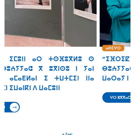
ⴰⵙⵎⵖⵔ
ⵙ
“ⵉⴼⵔⵉⵇⵢⴰ” ⴰⵔ ⵜⵙⵙⵎⵖⵓⵔ
ⵏ
ⴱⵓⵄⵢⵢⴰⵛ ⵙ ⵜⵓⵙⵏⵜ ⵉ ⵜⵣⵡⵉⵔⵜ ⵏⵏⵙ ⴳ
ⴰ
ⵡⴰⵔⴰⵢ ⵏ ⵓⵙⵔⴼⵓⴼⵏ
ⵖⵔ ⵓⴳⴳⴰⵔ