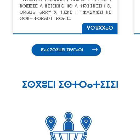
ⵓⵙⵇⵇⵉⵎ ⴷ ⵓⴹⴼⴼⵓⵕ ⵏⵏⵙ ⴷ ⵜⴽⵛⵛⵓⵎⵉⵏ ⵏⵏⵙ,
ⵙⵍⴰⵡⴰⵏ ⴰⴽⴽⵯ ⴳ ⵜⵉⵣⵉ ⵏ ⵜⵣⵣⵉⴳⵣⵉⵏ ⵏⵏⵉ
ⵙⵙⵏⵏⵜ ⵜⵙⴽⴰⵏⵉⵏ ⵏ ⴽⵔⴰ ⵏ…
ⵖⵔ ⵓⴳⴳⴰⵔ
ⵇⴰⵃ ⵉⵙⵉⵡⴹⵏ ⵉⵏⵖⵎⴰⵙⵏ
ⵉⵙⴳⵓⵎⵏ ⵉⵙⵜⵔⴰⵜⵉⵊⵉⵏ