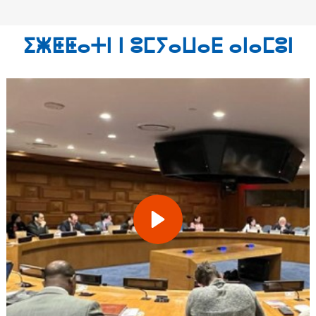
ⵉⵥⵟⵟⴰⵜⵏ ⵏ ⵓⵎⵢⴰⵡⴰⴹ ⴰⵏⴰⵎⵓⵏ