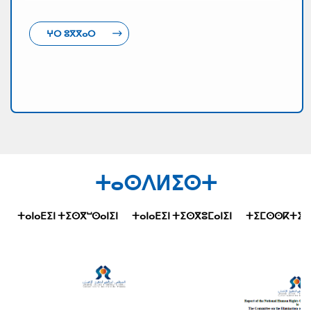
ⵖⵔ ⵓⴳⴳⴰⵔ
ⵜⴰⵙⴷⵍⵉⵙⵜ
ⵜⴰⵏⴰⴹⵉⵏ ⵜⵉⵙⴳⵯⵙⴰⵏⵉⵏ
ⵜⴰⵏⴰⴹⵉⵏ ⵜⵉⵙⴳⵓⵎⴰⵏⵉⵏ
ⵜⵉⵎⵙⵙⴽⵜⵉⵜⵉⵏ