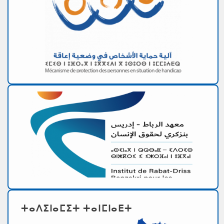
ⵜⴰⴷⵉⵏⴰⵎⵉⵜ ⵜⴰⵏⵎⵏⴰⴹⵜ