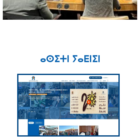
ⴰⵙⵉⵜⵏ ⵢⴰⴹⵏⵉⵏ