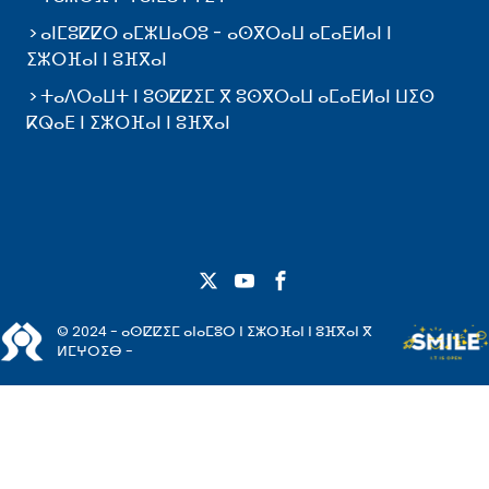
ⴰⵏⵎⵓⵇⵇⵔ ⴰⵎⵣⵡⴰⵔⵓ - ⴰⵙⴳⵔⴰⵡ ⴰⵎⴰⴹⵍⴰⵏ ⵏ
ⵉⵣⵔⴼⴰⵏ ⵏ ⵓⴼⴳⴰⵏ
ⵜⴰⴷⵔⴰⵡⵜ ⵏ ⵓⵙⵇⵇⵉⵎ ⴳ ⵓⵙⴳⵔⴰⵡ ⴰⵎⴰⴹⵍⴰⵏ ⵡⵉⵙ
ⴽⵕⴰⴹ ⵏ ⵉⵣⵔⴼⴰⵏ ⵏ ⵓⴼⴳⴰⵏ
© 2024 - ⴰⵙⵇⵇⵉⵎ ⴰⵏⴰⵎⵓⵔ ⵏ ⵉⵣⵔⴼⴰⵏ ⵏ ⵓⴼⴳⴰⵏ ⴳ
ⵍⵎⵖⵔⵉⴱ -