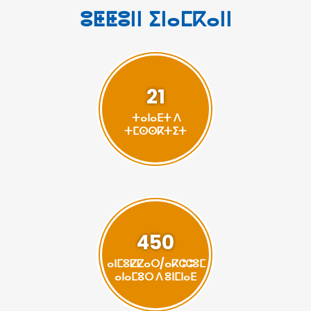
ⵓⵟⵟⵓⵏⵏ ⵉⵏⴰⵎⴽⴰⵏⵏ
21
ⵜⴰⵏⴰⴹⵜ ⴷ
ⵜⵎⵙⵙⴽⵜⵉⵜ
450
ⴰⵏⵎⵓⵇⵇⴰⵔ/ⴰⴽⵛⵛⵓⵎ
ⴰⵏⴰⵎⵓⵔ ⴷ ⵓⵏⵎⵏⴰⴹ