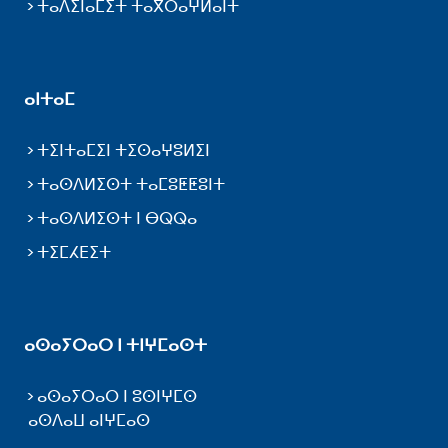
ⵜⴰⴷⵉⵏⴰⵎⵉⵜ ⵜⴰⴳⵔⴰⵖⵍⴰⵏⵜ
ⴰⵏⵜⴰⵎ
ⵜⵉⵏⵜⴰⵎⵉⵏ ⵜⵉⵙⴰⵖⵓⵍⵉⵏ
ⵜⴰⵙⴷⵍⵉⵙⵜ ⵜⴰⵎⵓⵟⵟⵓⵏⵜ
ⵜⴰⵙⴷⵍⵉⵙⵜ ⵏ ⴱⵕⵕⴰ
ⵜⵉⵎⵃⴹⵉⵜ
ⴰⵙⴰⵢⵔⴰⵔ ⵏ ⵜⵏⵖⵎⴰⵙⵜ
ⴰⵙⴰⵢⵔⴰⵔ ⵏ ⵓⵙⵏⵖⵎⵙ
ⴰⵙⴷⴰⵡ ⴰⵏⵖⵎⴰⵙ