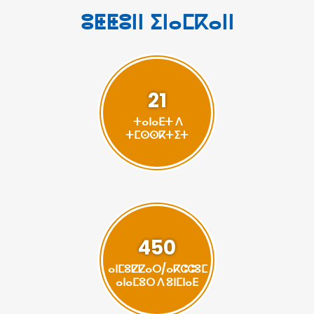
ⵓⵟⵟⵓⵏⵏ ⵉⵏⴰⵎⴽⴰⵏⵏ
21
ⵜⴰⵏⴰⴹⵜ ⴷ
ⵜⵎⵙⵙⴽⵜⵉⵜ
450
ⴰⵏⵎⵓⵇⵇⴰⵔ/ⴰⴽⵛⵛⵓⵎ
ⴰⵏⴰⵎⵓⵔ ⴷ ⵓⵏⵎⵏⴰⴹ