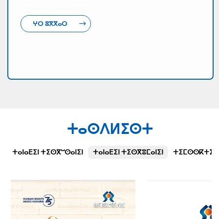
ⵖⵔ ⵓⴳⴳⴰⵔ
ⵜⴰⵙⴷⵍⵉⵙⵜ
ⵜⴰⵏⴰⴹⵉⵏ ⵜⵉⵙⴳⵯⵙⴰⵏⵉⵏ
ⵜⴰⵏⴰⴹⵉⵏ ⵜⵉⵙⴳⵓⵎⴰⵏⵉⵏ
ⵜⵉⵎⵙⵙⴽⵜⵉⵜⵉⵏ