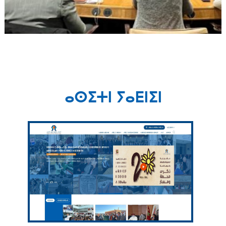
ⴰⵙⵉⵜⵏ ⵢⴰⴹⵏⵉⵏ