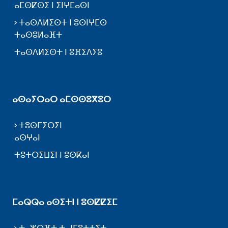
ⴰⵎⵙⵇⵙⵉ ⵏ ⵉⵏⵖⵎⴰⵙⵏ
ⵜⴰⵙⴷⵍⵉⵙⵜ ⵏ ⵓⵙⵏⵖⵎⵙ
ⵜⴰⵙⵓⵍⴰⴼⵜ
ⵜⴰⵙⴷⵍⵉⵙⵜ ⵏ ⵓⴼⵉⴷⵢⵓ
ⴰⵙⴰⵢⵔⴰⵔ ⴰⵎⵙⵙⵓⴳⵓⵔ
ⵜⵓⵙⵎⵉⵔⵉⵏ
ⴰⵙⵖⴰⵏ
ⵜⵓⵜⵔⵉⵡⵉⵏ ⵏ ⵓⵙⴽⴰⵏ
ⵎⴰⵕⵕⴰ ⴰⵙⵉⵜⵏ ⵏ ⵓⵙⵇⵇⵉⵎ