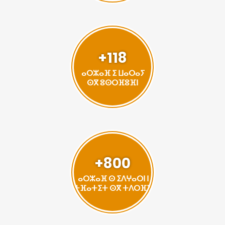
+118
ⴰⵔⵣⴰⴼ ⵉ ⵡⴰⵔⴰⵢ
ⵙⴳ ⵓⵙⵔⴼⵓⴼⵏ
+800
ⴰⵔⵣⴰⴼ ⵙ ⵉⴷⵖⴰⵔⵏ ⵏ
ⵜⴼⴰⵜⵉⵜ ⵙⴳ ⵜⴷⵔⴼⵉ