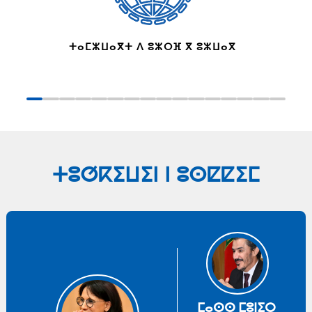
ⵜⴰⵎⵣⵡⴰⴳⵜ ⴷ ⵓⵣⵔⴼ ⴳ ⵓⵣⵡⴰⴳ
ⵜⵓⵚⴽⵉⵡⵉⵏ ⵏ ⵓⵙⵇⵇⵉⵎ
ⵎⴰⵙⵙ ⵎⵓⵏⵉⵔ