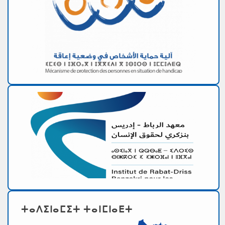
ⵜⴰⴷⵉⵏⴰⵎⵉⵜ ⵜⴰⵏⵎⵏⴰⴹⵜ