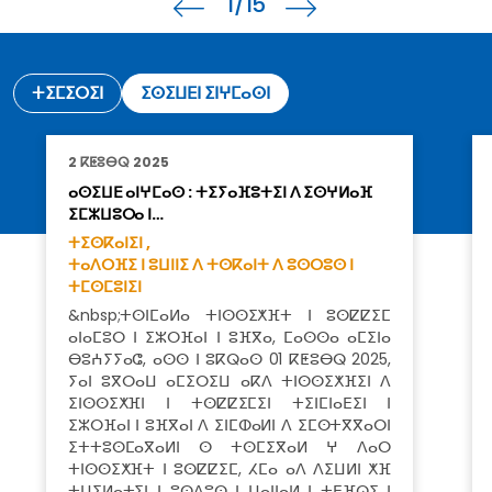
1
/15
ⵜⵉⵎⵉⵔⵉⵏ
ⵉⵙⵉⵡⴹⵏ ⵉⵏⵖⵎⴰⵙⵏ
2 ⴽⵟⵓⴱⵕ 2025
ⴰⵙⵉⵡⴹ ⴰⵏⵖⵎⴰⵙ : ⵜⵉⵢⴰⴼⵓⵜⵉⵏ ⴷ ⵉⵙⵖⵍⴰⴼ
ⵉⵎⵣⵡⵓⵔⴰ ⵏ…
ⵜⵉⵙⴽⴰⵏⵉⵏ ,
ⵜⴰⴷⵔⴼⵉ ⵏ ⵓⵡⵏⵏⵉ ⴷ ⵜⵙⴽⴰⵏⵜ ⴷ ⵓⵙⵔⵓⵙ ⵏ
ⵜⵎⵙⵎⵓⵏⵉⵏ
&nbsp;ⵜⵙⵏⵎⴰⵍⴰ ⵜⵏⵙⵙⵉⵅⴼⵜ ⵏ ⵓⵙⵇⵇⵉⵎ
ⴰⵏⴰⵎⵓⵔ ⵏ ⵉⵣⵔⴼⴰⵏ ⵏ ⵓⴼⴳⴰ, ⵎⴰⵙⵙⴰ ⴰⵎⵉⵏⴰ
ⴱⵓⵄⵢⵢⴰⵛ, ⴰⵙⵙ ⵏ ⵓⴽⵕⴰⵙ 01 ⴽⵟⵓⴱⵕ 2025,
ⵢⴰⵏ ⵓⴳⵔⴰⵡ ⴰⵎⵉⵔⵉⵡ ⴰⴽⴷ ⵜⵏⵙⵙⵉⵅⴼⵉⵏ ⴷ
ⵉⵏⵙⵙⵉⵅⴼⵏ ⵏ ⵜⵙⵇⵇⵉⵎⵉⵏ ⵜⵉⵏⵎⵏⴰⴹⵉⵏ ⵏ
ⵉⵣⵔⴼⴰⵏ ⵏ ⵓⴼⴳⴰⵏ ⴷ ⵉⵏⵎⵀⴰⵍⵏ ⴷ ⵉⵎⵙⵜⴳⴳⴰⵔⵏ
ⵉⵜⵜⵓⵙⵎⴰⴳⴰⵍⵏ ⵙ ⵜⵙⵎⵉⴳⴰⵍ ⵖ ⴷⴰⵔ
ⵜⵏⵙⵙⵉⵅⴼⵜ ⵏ ⵓⵙⵇⵇⵉⵎ, ⵃⵎⴰ ⴰⴷ ⴷⵉⵡⵍⵏ ⵅⴼ
ⵜⵡⵉⵍⴰⵜⵉⵏ ⵏ ⵓⵙⴷⵓⵙ ⵏ ⵡⴰⵏⵏⴰⵍ ⵏ ⵜⴹⴼⵕⵉ ⵏ