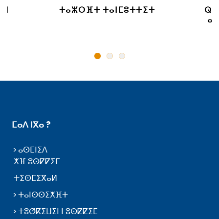
 ⵏ
ⵜⴰⵣⵔⴼⵜ ⵜⴰⵏⵎⵓⵜⵜⵉⵜ
ⵕⵕ
ⴰⵙ
ⵎⴰⴷ ⵏⴳⴰ ?
ⴰⵙⵎⵏⵉⴷ
ⵅⴼ ⵓⵙⵇⵇⵉⵎ
ⵜⵉⵙⵎⵉⴳⴰⵍ
ⵜⴰⵏⵙⵙⵉⵅⴼⵜ
ⵜⵓⵚⴽⵉⵡⵉⵏ ⵏ ⵓⵙⵇⵇⵉⵎ