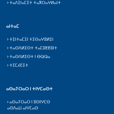
ⵜⴰⴷⵉⵏⴰⵎⵉⵜ ⵜⴰⴳⵔⴰⵖⵍⴰⵏⵜ
ⴰⵏⵜⴰⵎ
ⵜⵉⵏⵜⴰⵎⵉⵏ ⵜⵉⵙⴰⵖⵓⵍⵉⵏ
ⵜⴰⵙⴷⵍⵉⵙⵜ ⵜⴰⵎⵓⵟⵟⵓⵏⵜ
ⵜⴰⵙⴷⵍⵉⵙⵜ ⵏ ⴱⵕⵕⴰ
ⵜⵉⵎⵃⴹⵉⵜ
ⴰⵙⴰⵢⵔⴰⵔ ⵏ ⵜⵏⵖⵎⴰⵙⵜ
ⴰⵙⴰⵢⵔⴰⵔ ⵏ ⵓⵙⵏⵖⵎⵙ
ⴰⵙⴷⴰⵡ ⴰⵏⵖⵎⴰⵙ