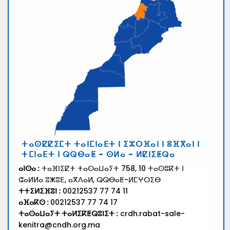
ⵜⴰⵙⵇⵇⵉⵎⵜ ⵜⴰⵏⵎⵏⴰⴹⵜ ⵏ ⵉⵣⵔⴼⴰⵏ ⵏ ⵓⴼⴳⴰⵏ ⵏ
ⵜⵎⵏⴰⴹⵜ ⵏ ⵕⵕⴱⴰⵟ - ⵙⵍⴰ - ⵍⵇⵏⵉⵟⵕⴰ
ⴰⵏⵙⴰ :
ⵜⴰⴼⵏⵉⵇⵜ ⵜⴰⵙⴰⵡⴰⵢⵜ 758, 10 ⵜⴰⵙⵓⴽⵜ ⵏ
ⵛⴰⵍⵍⴰ ⵓⵥⵓⴹ, ⴰⴳⴷⴰⵍ, ⵕⵕⴱⴰⵟ-ⵍⵎⵖⵔⵉⴱ
ⵜⵜⵉⵍⵉⴼⵓⵏ :
00212537 77 74 11
ⴰⴼⴰⴽⵙ :
00212537 77 74 17
ⵜⴰⵙⴰⵡⴰⵢⵜ ⵜⴰⵍⵉⴽⵟⵕⵓⵏⵉⵜ :
crdh.rabat-sale-
kenitra@cndh.org.ma