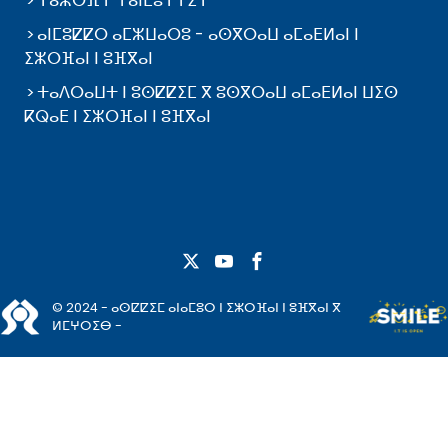
ⵜⴰⵣⵔⴼⵜ ⵜⴰⵏⵎⵓⵜⵜⵉⵜ
ⴰⵏⵎⵓⵇⵇⵔ ⴰⵎⵣⵡⴰⵔⵓ - ⴰⵙⴳⵔⴰⵡ ⴰⵎⴰⴹⵍⴰⵏ ⵏ
ⵉⵣⵔⴼⴰⵏ ⵏ ⵓⴼⴳⴰⵏ
ⵜⴰⴷⵔⴰⵡⵜ ⵏ ⵓⵙⵇⵇⵉⵎ ⴳ ⵓⵙⴳⵔⴰⵡ ⴰⵎⴰⴹⵍⴰⵏ ⵡⵉⵙ
ⴽⵕⴰⴹ ⵏ ⵉⵣⵔⴼⴰⵏ ⵏ ⵓⴼⴳⴰⵏ
© 2024 - ⴰⵙⵇⵇⵉⵎ ⴰⵏⴰⵎⵓⵔ ⵏ ⵉⵣⵔⴼⴰⵏ ⵏ ⵓⴼⴳⴰⵏ ⴳ
ⵍⵎⵖⵔⵉⴱ -