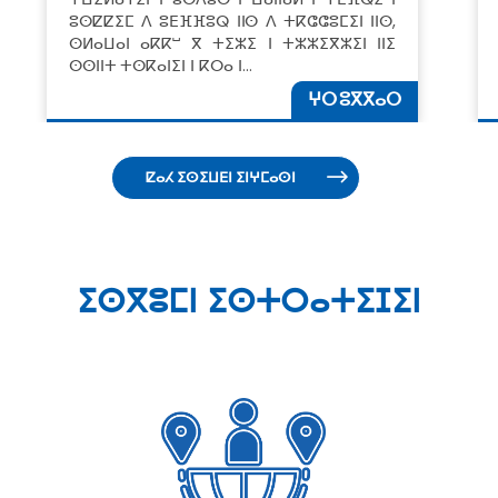
ⵓⵙⵇⵇⵉⵎ ⴷ ⵓⴹⴼⴼⵓⵕ ⵏⵏⵙ ⴷ ⵜⴽⵛⵛⵓⵎⵉⵏ ⵏⵏⵙ,
ⵙⵍⴰⵡⴰⵏ ⴰⴽⴽⵯ ⴳ ⵜⵉⵣⵉ ⵏ ⵜⵣⵣⵉⴳⵣⵉⵏ ⵏⵏⵉ
ⵙⵙⵏⵏⵜ ⵜⵙⴽⴰⵏⵉⵏ ⵏ ⴽⵔⴰ ⵏ…
ⵖⵔ ⵓⴳⴳⴰⵔ
ⵇⴰⵃ ⵉⵙⵉⵡⴹⵏ ⵉⵏⵖⵎⴰⵙⵏ
ⵉⵙⴳⵓⵎⵏ ⵉⵙⵜⵔⴰⵜⵉⵊⵉⵏ