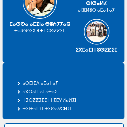
ⴱⵏⵚⴰⵍⵃ
ⴰⵏⴼⵍⵓⵙ ⴰⵎⴰⵜⴰⵢ
ⵎⴰⵙⵙⴰ ⴰⵎⵉⵏⴰ ⴱⵓⵄⵢⵢⴰⵛ
ⵜⴰⵏⵙⵙⵉⵅⴼⵜ ⵏ ⵓⵙⵇⵇⵉⵎ
ⵉⴳⵎⴰⵎⵏ ⵏ ⵓⵙⵇⵇⵉⵎ
ⴰⵙⵎⵏⵉⴷ ⴰⵎⴰⵜⴰⵢ
ⴰⴳⵔⴰⵡ ⴰⵎⴰⵜⴰⵢ
ⵜⵉⵙⵇⵇⵉⵎⵉⵏ ⵜⵉⵎⵖⵍⴰⵍⵉⵏ
ⵜⵉⵏⵜⴰⵎⵉⵏ ⵜⵉⵙⴰⵖⵓⵍⵉⵏ