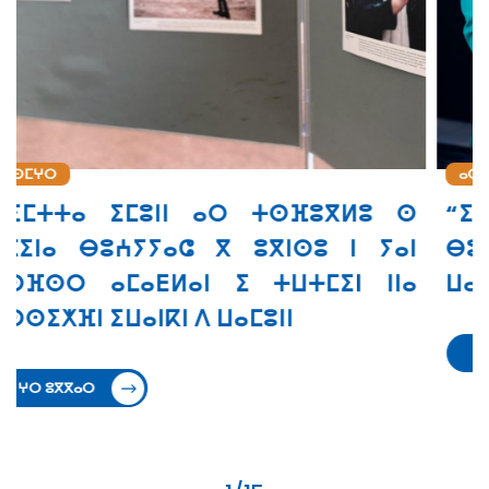
ⴰⵙⵎⵖⵔ
 ⵙ
“ⵉⴼⵔⵉⵇⵢⴰ” ⴰⵔ ⵜⵙⵙⵎⵖⵓⵔ
ⴰⵏ
ⴱⵓⵄⵢⵢⴰⵛ ⵙ ⵜⵓⵙⵏⵜ ⵉ ⵜⵣⵡⵉⵔⵜ ⵏⵏⵙ ⴳ
ⵏⴰ
ⵡⴰⵔⴰⵢ ⵏ ⵓⵙⵔⴼⵓⴼⵏ
ⵖⵔ ⵓⴳⴳⴰⵔ