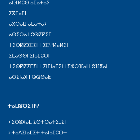
ⴰⵏⴼⵍⵓⵙ ⴰⵎⴰⵜⴰⵢ
ⵉⴳⵎⴰⵎⵏ
ⴰⴳⵔⴰⵡ ⴰⵎⴰⵜⴰⵢ
ⴰⵙⵉⵔⴰ ⵏ ⵓⵙⵇⵇⵉⵎ
ⵜⵉⵙⵇⵇⵉⵎⵉⵏ ⵜⵉⵎⵖⵍⴰⵍⵉⵏ
ⵉⵎⴰⵙⵙⵏ ⵉⵏⴰⵎⵓⵔⵏ
ⵜⵉⵙⵇⵇⵉⵎⵉⵏ ⵜⵉⵏⵎⵏⴰⴹⵉⵏ ⵏ ⵉⵣⵔⴼⴰⵏ ⵏ ⵓⴼⴳⴰⵏ
ⴰⵙⵉⵏⴰⴳ ⵏ ⵕⵕⴱⴰⵟ
ⵜⴰⵡⵓⵔⵉ ⵏⵏⵖ
ⵉⵙⵓⴳⴰⵎ ⵉⵙⵜⵔⴰⵜⵉⵊⵉⵏ
ⵜⴰⴷⵉⵏⴰⵎⵉⵜ ⵜⴰⵏⴰⵎⵓⵔⵜ