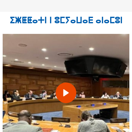
ⵉⵥⵟⵟⴰⵜⵏ ⵏ ⵓⵎⵢⴰⵡⴰⴹ ⴰⵏⴰⵎⵓⵏ