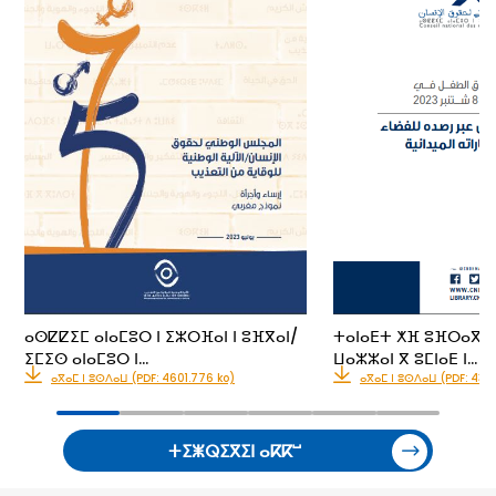
ⴰⵙⵇⵇⵉⵎ ⴰⵏⴰⵎⵓⵔ ⵏ ⵉⵣⵔⴼⴰⵏ ⵏ ⵓⴼⴳⴰⵏ/
ⵜⴰⵏⴰⴹⵜ ⵅⴼ ⵓⴼⵔⴰⴳ ⵏ 
ⵉⵎⵉⵙ ⴰⵏⴰⵎⵓⵔ ⵏ…
ⵡⴰⵣⵣⴰⵏ ⴳ ⵓⵎⵏⴰⴹ ⵏ…
ⴰⴳⴰⵎ ⵏ ⵓⵙⴷⴰⵡ (PDF: 4601.776 ko)
ⴰⴳⴰⵎ ⵏ ⵓⵙⴷⴰⵡ (PDF: 435
ⵜⵉⵥⵕⵉⴳⵉⵏ ⴰⴽⴽⵯ